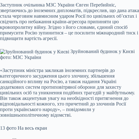
Заступник очільника МЗС України Євген Перебийніс,
звертаючись до іноземних дипломатів, підкреслив, що дана атака
стала черговим навмисним ударом Росії по цивільних об’єктах і
свідчить про небажання країни-агресора припиняти цю
кровопролитну війну. Згідно з його словами, єдиний спосіб
примусити Росію зупинитися – це посилити міжнародний тиск і
підвищити вартість агресії.
Зруйнований будинок у Києві
фото: МЗС України
«Заступник міністра закликав іноземних партнерів до
категоричного засудження цього злочину, збільшення
санкційного впливу на Росію, а також надання Україні
додаткових систем протиповітряної оборони для захисту
цивільних осіб та уникнення подібних трагедій у майбутньому.
Він також акцентував увагу на необхідності притягнення до
відповідальності кожного, хто причетний до злочинів Росії
проти українського народу», – повідомили у
зовнішньополітичному відомстві.
13 фото
На весь екран