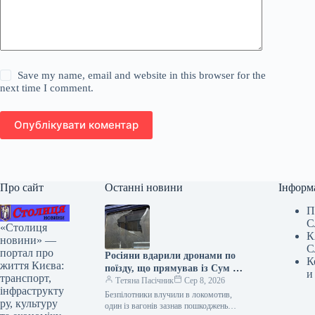
Save my name, email and website in this browser for the
next time I comment.
Опублікувати коментар
Про сайт
Останні новини
Інформ
П
С
«Столиця
К
новини» —
С
портал про
Росіяни вдарили дронами по
К
життя Києва:
поїзду, що прямував із Сум до
и
транспорт,
Києва
Тетяна Пасічник
Сер 8, 2026
інфраструкту
Безпілотники влучили в локомотив,
ру, культуру
один із вагонів зазнав пошкоджень