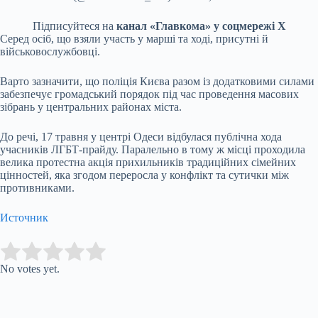
Підписуйтеся на
канал «Главкома» у соцмережі Х
Серед осіб, що взяли участь у марші та ході, присутні й
військовослужбовці.
Варто зазначити, що поліція Києва разом із додатковими силами
забезпечує громадський порядок під час проведення масових
зібрань у центральних районах міста.
До речі, 17 травня у центрі Одеси відбулася публічна хода
учасників ЛГБТ-прайду. Паралельно в тому ж місці проходила
велика протестна акція прихильників традиційних сімейних
цінностей, яка згодом переросла у конфлікт та сутички між
противниками.
Источник
Submit Rating
Rate this item:
No votes yet.