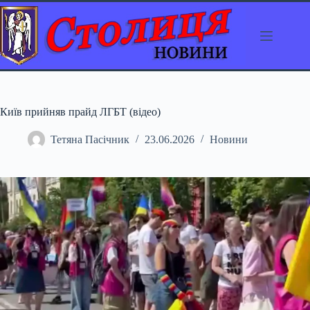
Перейти
до
вмісту
Київ прийняв прайд ЛГБТ (відео)
Тетяна Пасічник
23.06.2026
Новини