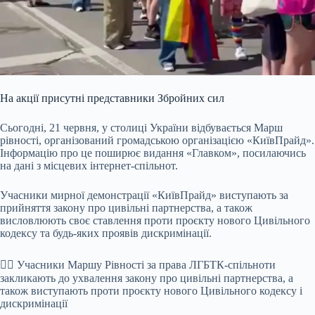
На акції присутні представники Збройних сил
Сьогодні, 21 червня, у столиці України відбувається Марш
рівності, організований громадською організацією «КиївПрайд».
Інформацію про це поширює видання «Главком», посилаючись
на дані з місцевих інтернет-спільнот.
Учасники мирної демонстрації «КиївПрайд» виступають за
прийняття закону про цивільні партнерства, а також
висловлюють своє ставлення проти проєкту нового Цивільного
кодексу та будь-яких проявів дискримінації.
🏳️‍🌈 Учасники Маршу Рівності за права ЛГБТК-спільноти
закликають до ухвалення закону про цивільні партнерства, а
також виступають проти проєкту нового Цивільного кодексу і
дискримінації