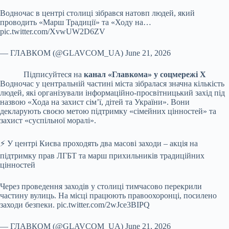
Водночас в центрі столиці зібрався натовп людей, який
проводить «Марш Традиції» та «Ходу на…
pic.twitter.com/XvwUW2D6ZV
— ГЛАВКОМ (@GLAVCOM_UA) June 21, 2026
Підписуйтеся на
канал «Главкома» у соцмережі Х
Водночас у центральній частині міста зібралася значна кількість
людей, які організували інформаційно-просвітницький захід під
назвою «Хода на захист сім’ї, дітей та України». Вони
декларують своєю метою підтримку «сімейних цінностей» та
захист «суспільної моралі».
⚡️ У центрі Києва проходять два масові заходи – акція на
підтримку прав ЛГБТ та марш прихильників традиційних
цінностей
Через проведення заходів у столиці тимчасово перекрили
частину вулиць. На місці працюють правоохоронці, посилено
заходи безпеки. pic.twitter.com/2wJce3BIPQ
— ГЛАВКОМ (@GLAVCOM_UA) June 21, 2026