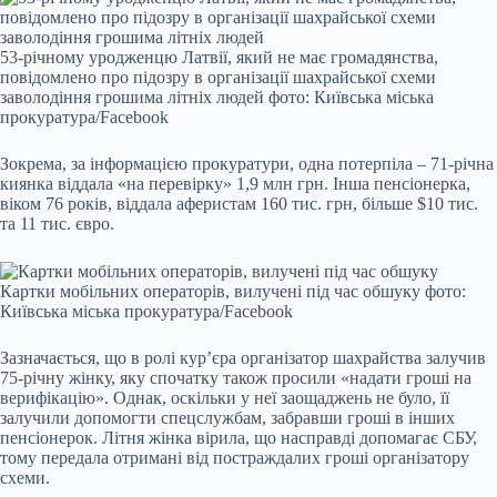
53-річному уродженцю Латвії, який не має громадянства,
повідомлено про підозру в організації шахрайської схеми
заволодіння грошима літніх людей фото: Київська міська
прокуратура/Facebook
Зокрема, за інформацією прокуратури, одна потерпіла – 71-річна
киянка віддала «на перевірку» 1,9 млн грн. Інша пенсіонерка,
віком 76 років, віддала аферистам 160 тис. грн, більше $10 тис.
та 11 тис. євро.
Картки мобільних операторів, вилучені під час обшуку фото:
Київська міська прокуратура/Facebook
Зазначається, що в ролі кур’єра організатор шахрайства залучив
75-річну жінку, яку спочатку також просили «надати гроші на
верифікацію». Однак, оскільки у неї заощаджень не було, її
залучили допомогти спецслужбам, забравши гроші в інших
пенсіонерок. Літня жінка вірила, що насправді допомагає СБУ,
тому передала отримані від постраждалих гроші організатору
схеми.