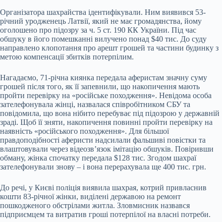
Організатора шахрайства ідентифікували. Ним виявився 53-
річний уродженець Латвії, який не має громадянства, йому
оголошено про підозру за ч. 5 ст. 190 КК України. Під час
обшуку в його помешканні вилучено понад $40 тис. До суду
направлено клопотання про арешт грошей та частини будинку з
метою компенсації збитків потерпілим.
Нагадаємо, 71-річна киянка передала аферистам значну суму
грошей після того, як її запевнили, що накопичення мають
пройти перевірку на «російське походження». Невідома особа
зателефонувала жінці, назвалася співробітником СБУ та
повідомила, що вона нібито перебуває під підозрою у державній
зраді. Щоб її зняти, накопичення повинні пройти перевірку на
наявність «російського походження». Для більшої
правдоподібності аферисти надсилали фальшиві повістки та
влаштовували через відеозв’язок імітацію обшуків. Повіривши
обману, жінка спочатку передала $128 тис. Згодом шахраї
зателефонували знову – і вона перерахувала ще 400 тис. грн.
До речі, у Києві поліція виявила шахрая, котрий привласнив
кошти 83-річної жінки, виділені державою на ремонт
пошкодженого обстрілами житла. Зловмисник назвався
підприємцем та витратив гроші потерпілої на власні потреби.