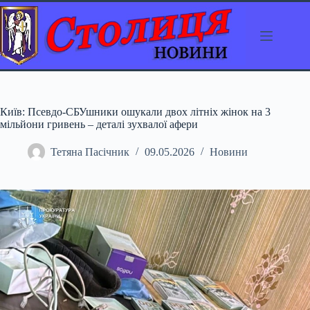
Перейти
до
вмісту
Київ: Псевдо-СБУшники ошукали двох літніх жінок на 3
мільйони гривень – деталі зухвалої афери
Тетяна Пасічник
09.05.2026
Новини