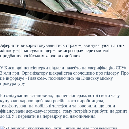
Аферисти використовували тиск страхом, звинувачуючи літніх
жінок у «фінансуванні держави-агресора» через минулі
придбання російських харчових добавок
У Києві дві пенсіонерки віддали начебто на «верифікацію СБУ»
3 млн грн. Організатору шахрайства оголошено про підозру. Про
це інформує «Главком», посилаючись на Київську міську
прокуратуру.
Розслідування встановило, що пенсіонерам, котрі свого часу
купували харчові добавки російського виробництва,
телефонували на мобільні телефони та говорили, що вони
фінансували державу-агресора, тому потрібно прибути на допит
до СБУ і передати на перевірку всі накопичення.