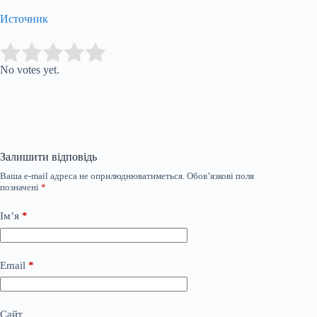
Источник
Submit Rating
Rate this item:
No votes yet.
Залишити відповідь
Ваша e-mail адреса не оприлюднюватиметься.
Обов’язкові поля
позначені
*
Ім’я
*
Email
*
Сайт