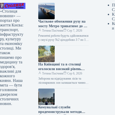
П
С
«Столиця
К
новини» —
С
портал про
Часткове обмеження руху на
К
життя Києва:
мосту Метро триватиме до 10
и
транспорт,
серпня (візуалізація)
Тетяна Пасічник
Сер 7, 2026
інфраструкту
Ремонтні роботи будуть здійснюватися
ру, культуру
у смузі руху №2 цілодобово З 7 по 10
та економіку
серпня буде частково обмежено
столиці. Ми
пересування мостом Метро.…
також
пишемо про
медицину та
На Київщині та в столиці
здоров'я,
оголосили високий рівень
важливі для
пожежної небезпеки.
Тетяна Пасічник
Сер 6, 2026
кожного
Заборона на відвідування лісів та
кияни. Наша
лісопаркових зон залишається чинною
мета — бути
у столиці під час воєнного стану
головним
Завтра, 7 серпня, у Києві…
джерелом
столичних
новин.
Комунальні служби
продемонстрували методи