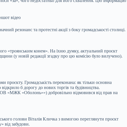
лоси «за», чого недостатньо для його схвалення. Цю інформацію
іншот відео
ний резонанс та протестні акції з боку громадськості столиці.
 його «троянським конем». На їхню думку, актуальний проєкт
дщини (у новій редакції згадку про цю комісію було вилучено).
ми проєкту. Громадськість переконана: як тільки основна
 відкрило б дорогу до нових торгів та будівництва.
 (ТОВ «МЖК «Оболонь»») добровільно відмовився від прав на
іського голови Віталія Кличка з вимогою переглянути проєкт
» від забудови.