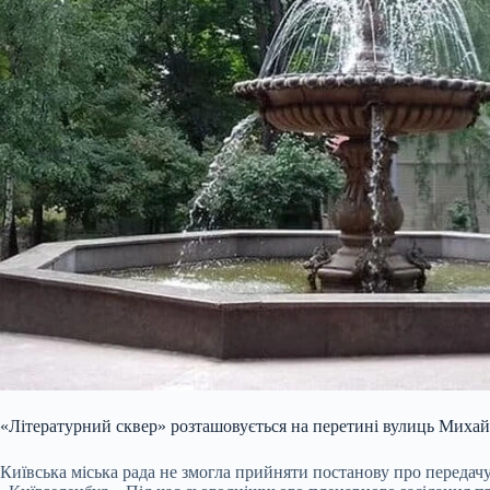
«Літературний сквер» розташовується на перетині вулиць Миха
Київська міська рада не змогла прийняти постанову про передач