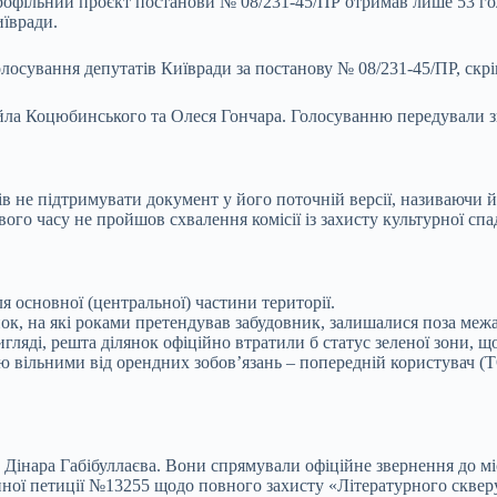
профільний проєкт постанови № 08/231-45/ПР отримав лише 53 го
иївради.
лосування депутатів Київради за постанову № 08/231-45/ПР, скр
ла Коцюбинського та Олеся Гончара. Голосуванню передували знач
ців не підтримувати документ у його поточній версії, називаючи
го часу не пройшов схвалення комісії із захисту культурної спа
я основної (центральної) частини території.
нок, на які роками претендував забудовник, залишалися поза межа
гляді, решта ділянок офіційно втратили б статус зеленої зони, що
істю вільними від орендних зобов’язань – попередній користувач
 Дінара Габібуллаєва. Вони спрямували офіційне звернення до м
ної петиції №13255 щодо повного захисту «Літературного скверу