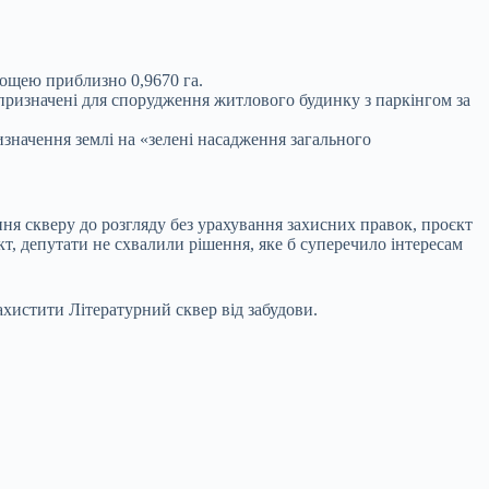
лощею приблизно 0,9670 га.
призначені для спорудження житлового будинку з паркінгом за
значення землі на «зелені насадження загального
ня скверу до розгляду без урахування захисних правок, проєкт
т, депутати не схвалили рішення, яке б суперечило інтересам
ахистити Літературний сквер від забудови.