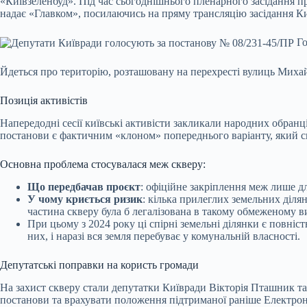
«Київзеленбуд». Під час сьогоднішнього пленарного засідання 
надає «Главком», посилаючись на пряму трансляцію засідання К
Го
Йдеться про територію, розташовану на перехресті вулиць Михай
Позиція активістів
Напередодні сесії київські активісти закликали народних обран
постанови є фактичним «клоном» попереднього варіанту, який сво
Основна проблема стосувалася меж скверу:
Що передбачав проєкт
: офіційне закріплення меж лише дл
У чому криється ризик
: кілька прилеглих земельних діля
частина скверу була б легалізована в такому обмеженому ви
При цьому з 2024 року ці спірні земельні ділянки є повн
них, і наразі вся земля перебуває у комунальній власності.
Депутатські поправки на користь громади
На захист скверу стали депутатки Київради Вікторія Пташник та
постанови та врахувати положення підтриманої раніше Електрон