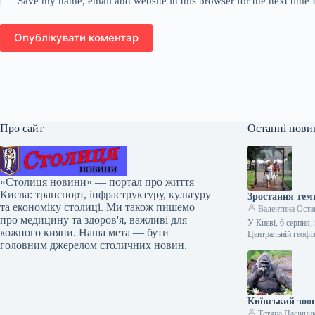
Save my name, email and website in this browser for the next time
Опублікувати коментар
Про сайт
Останні нови
«Столиця новини» — портал про життя
Києва: транспорт, інфраструктуру, культуру
Зростання тем
та економіку столиці. Ми також пишемо
Валентина Оста
про медицину та здоров'я, важливі для
У Києві, 6 серпня,
кожного кияни. Наша мета — бути
Центральній геоф
головним джерелом столичних новин.
Київський зооп
Тетяна Пасічни