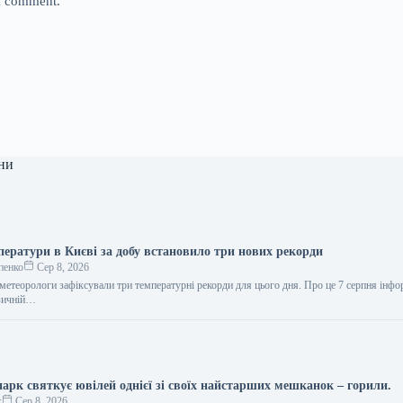
 I comment.
ни
ператури в Києві за добу встановило три нових рекорди
пенко
Сер 8, 2026
 метеорологи зафіксували три температурні рекорди для цього дня. Про це 7 серпня інф
ізичній…
арк святкує ювілей однієї зі своїх найстарших мешканок – горили.
к
Сер 8, 2026