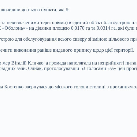
лючивши до нього пункти, які б:
ми та невизначеними територіями) в єдиний об’єкт благоустрою п
болонь»» на ділянки площею 0,0170 га та 0,0314 га, які були 
строю для обслуговування всього скверу зі зміною цільового при
ечити виконання раніше виданого припису щодо цієї території.
 мер Віталій Кличко, а громада наполягала на неприйнятті питан
овідних змін. Однак, проголосувавши 53 голосами «за» цей проєк
а Костенко звернулася до міського голови столиці з проханням з