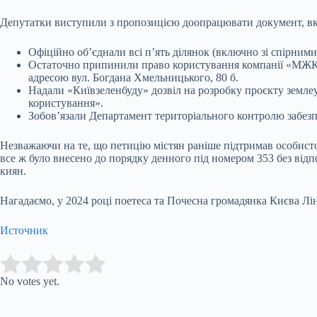
Депутатки виступили з пропозицією доопрацювати документ, вк
Офіційно об’єднали всі п’ять ділянок (включно зі спірни
Остаточно припинили право користування компанії «МЖК «О
адресою вул. Богдана Хмельницького, 80 б.
Надали «Київзеленбуду» дозвіл на розробку проєкту землеу
користування».
Зобов’язали Департамент територіального контролю забезп
Незважаючи на те, що петицію містян раніше підтримав особисто
все ж було внесено до порядку денного під номером 353 без відп
киян.
Нагадаємо, у 2024 році поетеса та Почесна громадянка Києва Лін
Источник
Submit Rating
Rate this item:
No votes yet.