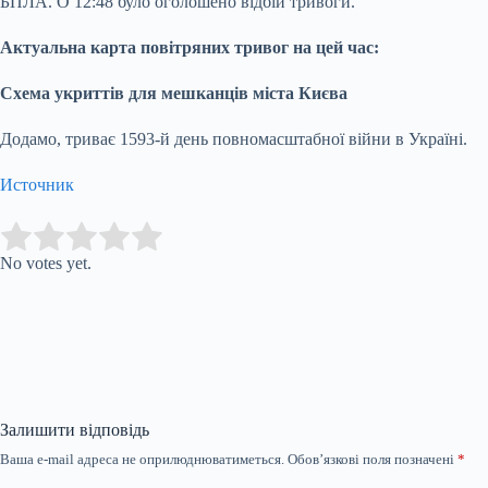
БПЛА. О 12:48 було оголошено відбій тривоги.
Актуальна карта повітряних тривог на цей час:
Схема укриттів для мешканців міста Києва
Додамо, триває 1593-й день повномасштабної війни в Україні.
Источник
Submit Rating
Rate this item:
No votes yet.
Залишити відповідь
Ваша e-mail адреса не оприлюднюватиметься.
Обов’язкові поля позначені
*