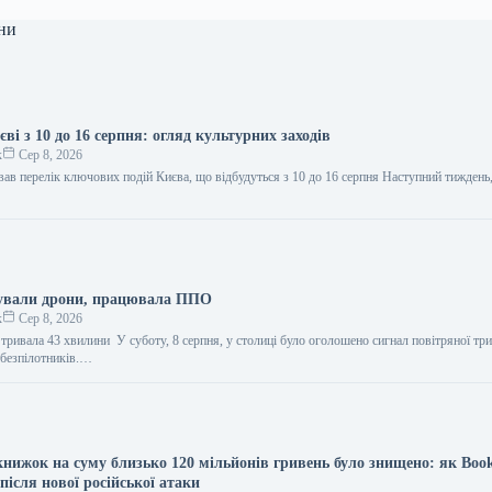
ни
єві з 10 до 16 серпня: огляд культурних заходів
к
Сер 8, 2026
ав перелік ключових подій Києва, що відбудуться з 10 до 16 серпня Наступний тиждень,
ували дрони, працювала ППО
к
Сер 8, 2026
тривала 43 хвилини У суботу, 8 серпня, у столиці було оголошено сигнал повітряної тр
 безпілотників.…
книжок на суму близько 120 мільйонів гривень було знищено: як Boo
після нової російської атаки