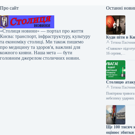
Про сайт
Останні нови
«Столиця новини» — портал про життя
Києва: транспорт, інфраструктуру, культуру
Куди піти в Ки
та економіку столиці. Ми також пишемо
Тетяна Пасічни
про медицину та здоров'я, важливі для
«Главком» підготув
кожного кияни. Наша мета — бути
16 серпня,…
головним джерелом столичних новин.
Столицю атак
Тетяна Пасічни
Повітряна тривога 
небезпеку ударних
Ще 100 тисяч 
оцінює збитки 