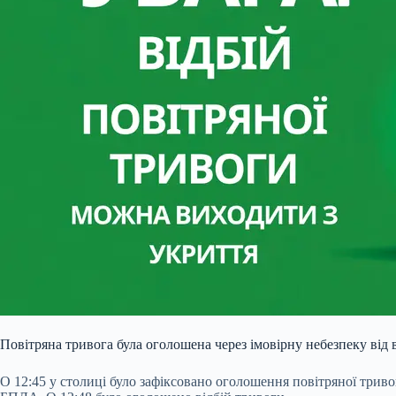
Повітряна тривога була оголошена через імовірну небезпеку від
О 12:45 у столиці було зафіксовано оголошення повітряної трив