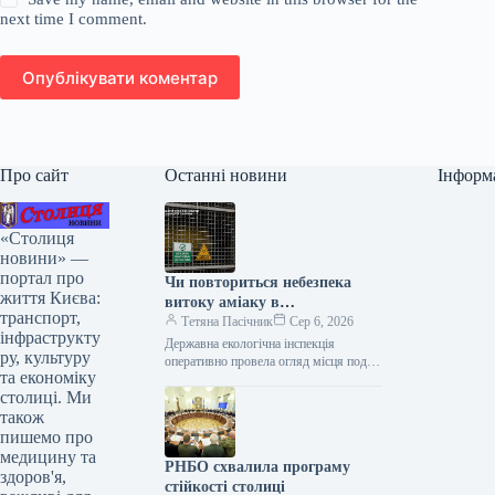
next time I comment.
Опублікувати коментар
Про сайт
Останні новини
Інформ
«Столиця
новини» —
портал про
Чи повториться небезпека
життя Києва:
витоку аміаку в
транспорт,
Голосіївському районі Києва,
Тетяна Пасічник
Сер 6, 2026
інфраструкту
стало відомо.
Державна екологічна інспекція
ру, культуру
оперативно провела огляд місця події
та економіку
Витік аміаку в Голосіївському районі
столиці. Ми
Києва оперативно локалізований,
повторної загрози немає. Про…
також
пишемо про
медицину та
РНБО схвалила програму
здоров'я,
стійкості столиці