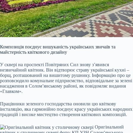
Композиція поєднує вишуканість українських звичаїв та
майстерність квіткового дизайну
У сквері на проспекті Повітряних Сил знову з’явився
незвичайний квітник. Він відтворює страву української кухні –
борщ, розташований на вишитому рушнику. Інформацію про це
розповсюдило комунальне підприємство, відповідальне за зелені
насадження в Солом’янському районі, як повідомляє видання
«Главком».
Працівники зеленого господарства оновили цю квіткову
інсталяцію, яка гармонійно поєднує красу українських народних
традицій і високе мистецтво створення квіткових композицій.
Оригінальний
квітник у столичному сквері фото: КП УЗН Солом’янського