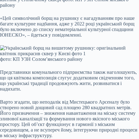
району
«Цей символічний борщ на рушнику є нагадуванням про наше
багате культурне надбання, адже у 2022 році український борщ
було включено до списку нематеріальної культурної спадщини
ЮНЕСКО», – йдеться у повідомленні.
фото: КП УЗН Солом’янського району
Представники комунального підприємства також наголошують,
що ця квіткова композиція слугує додатковим свідченням того,
що українські традиції продовжують жити, розвиватися і
надихати.
Варто згадати, що неподалік від Мистецького Арсеналу було
створено новий дощовий сад площею 280 квадратних метрів.
Його призначення – зниження навантаження на міську систему
зливової каналізації та формування нового якісного міського
простору. Цей об’єкт функціонує в гармонії з міським
середовищем, а не всупереч йому, інтегруючи природні процеси
в міську інфраструктуру.