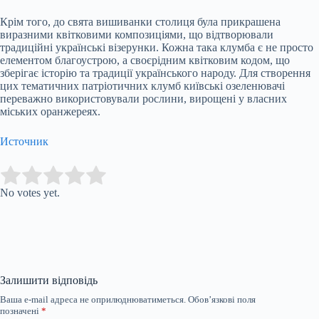
Крім того, до свята вишиванки столиця була прикрашена
виразними квітковими композиціями, що відтворювали
традиційні українські візерунки. Кожна така клумба є не просто
елементом благоустрою, а своєрідним квітковим кодом, що
зберігає історію та традиції українського народу. Для створення
цих тематичних патріотичних клумб київські озеленювачі
переважно використовували рослини, вирощені у власних
міських оранжереях.
Источник
Submit Rating
Rate this item:
No votes yet.
Залишити відповідь
Ваша e-mail адреса не оприлюднюватиметься.
Обов’язкові поля
позначені
*