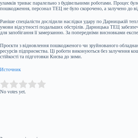
уламків триває паралельно з будівельними роботами. Процес бу
пошкодження, персонал ТЕЦ не було скорочено, а залучено до в
Раніше спеціалісти дослідили наслідки удару по Дарницькій тепл
умови відсутності подальших обстрілів. Дарницька ТЕЦ забезпе
для запобігання її замерзанню. За попередніми висновками експ
Проєкти з відновлення пошкодженого чи зруйнованого обладнанн
ресурсів підприємства. Ці роботи виконуються без залучення кош
стійкості та підготовки Києва до зими.
Источник
Submit Rating
Rate this item:
No votes yet.