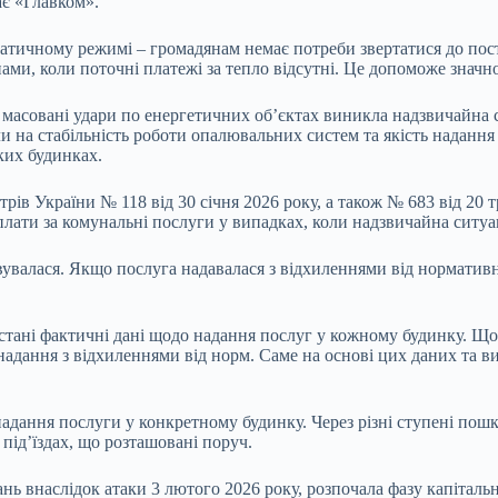
ає «Главком».
атичному режимі – громадянам немає потреби звертатися до пос
ами, коли поточні платежі за тепло відсутні. Це допоможе знач
ез масовані удари по енергетичних об’єктах виникла надзвичайн
 на стабільність роботи опалювальних систем та якість надання
ких будинках.
ів України № 118 від 30 січня 2026 року, а також № 683 від 20 т
плати за комунальні послуги у випадках, коли надзвичайна ситу
овувалася. Якщо послуга надавалася з відхиленнями від норматив
стані фактичні дані щодо надання послуг у кожному будинку. Щ
надання з відхиленнями від норм. Саме на основі цих даних та в
 надання послуги у конкретному будинку. Через різні ступені по
під’їздах, що розташовані поруч.
нь внаслідок атаки 3 лютого 2026 року, розпочала фазу капіталь