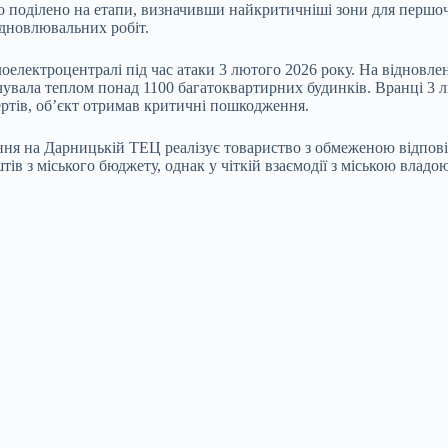
ло поділено на етапи, визначивши найкритичніші зони для перш
ідновлювальних робіт.
оелектроцентралі під час атаки 3 лютого 2026 року. На відновле
чувала теплом понад 1100 багатоквартирних будинків. Вранці 3 
ертів, об’єкт отримав критичні пошкодження.
я на Дарницькій ТЕЦ реалізує товариство з обмеженою відповід
тів з міського бюджету, однак у чіткій взаємодії з міською вла