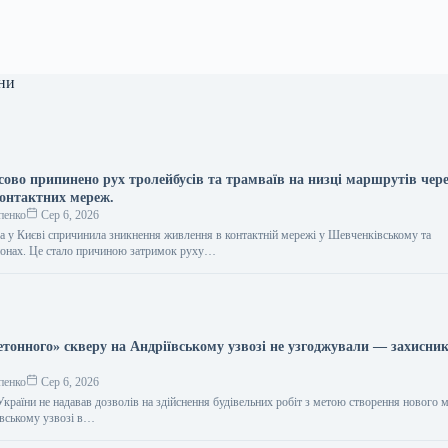
ни
сово припинено рух тролейбусів та трамваїв на низці маршрутів чер
контактних мереж.
пенко
Сер 6, 2026
а у Києві спричинила зникнення живлення в контактній мережі у Шевченківському та
йонах. Це стало причиною затримок руху…
етонного» скверу на Андріївському узвозі не узгоджували — захисни
пенко
Сер 6, 2026
України не надавав дозволів на здійснення будівельних робіт з метою створення нового 
ївському узвозі в…