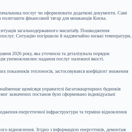
тачальника послуг чи оформлювати додаткові документи. Самі
но полегшити фінансовий тягар для мешканців Києва.
а ситуація загальнодержавного масштабу. Пошкодження
 послуг. Ситуацію погіршили й надзвичайно низькі температури,
равня 2026 року, яка уточнила та деталізувала порядок
ація унеможливлює надання послуг належної якості.
них показників теплоносія, застосовувався коефіцієнт зниження
онайменше щомісяця управителі багатоквартирних будинків
имог зазначених постанов було сформовано індивідуальні
шкодження енергетичної інфраструктури та терміни відновлення
ного відновлення. Згідно з інформацією енергетиків, демонтаж