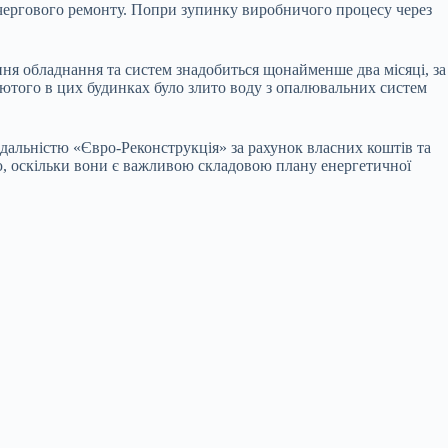
очергового ремонту. Попри зупинку виробничого процесу через
ння обладнання та систем знадобиться щонайменше два місяці, за
лютого в цих будинках було злито воду з опалювальних систем
альністю «Євро-Реконструкція» за рахунок власних коштів та
дою, оскільки вони є важливою складовою плану енергетичної