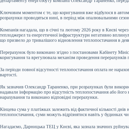
департаменту енергозбуту компанії Олександр Тараненко, перед
Ключовим моментом є те, що коригування вже відбулося в автом
розрахунки проводяться нині, в період між опалювальними сезон
Компанія нагадала, що в січні та лютому 2026 року в Києві чер
теплоджерел та енергетичної інфраструктури негативно вплинули
що призвело до тривалішого відновлення теплопостачання в дея
Перерахунок було виконано згідно з постановами Кабінету Міністр
коригування та врегулювала механізм проведення перерахунків 
За періоди повної відсутності теплопостачання оплата не нарах
вартості.
Як зазначив Олександр Тараненко, при розрахунках були викори
надавали інформацію про відсутність теплопостачання або його 
нарахування та виконано відповідні перерахунки.
Кінцева сума у платіжках залежить від фактичної кількості днів
теплопостачання, суми можуть відрізнятися навіть у будинках чи 
Нагадаємо, Дарницька ТЕЦ у Києві, яка зазнала значних руйнува