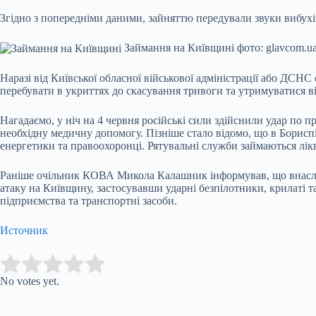
Згідно з попередніми даними, зайняттю передували звуки вибухів.
Займання на Київщині фото: glavcom.u
Наразі від Київської обласної військової адміністрації або ДС
перебувати в укриттях до скасування тривоги та утримуватися ві
Нагадаємо, у ніч на 4 червня російські сили здійснили удар по
необхідну медичну допомогу. Пізніше стало відомо, що в Борис
енергетики та правоохоронці. Рятувальні служби займаються лікв
Раніше очільник КОВА Микола Калашник інформував, що внаслідо
атаку на Київщину, застосувавши ударні безпілотники, крилаті т
підприємства та транспортні засоби.
Источник
Submit Rating
Rate this item:
No votes yet.