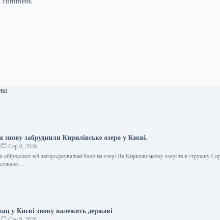
 I comment.
ни
 знову забруднили Кирилівське озеро у Києві.
к
Сер 9, 2026
 обірвалися всі загороджувальні бони на озері На Кирилівському озері та в струмку Си
іксовано…
ац у Києві знову належить державі
к
Сер 9, 2026