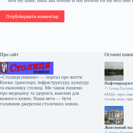
Save my name, email and website in this browser for the next time
Опублікувати коментар
Про сайт
Останні нови
«Столиця новини» — портал про життя
Києва: транспорт, інфраструктуру, культуру
Нафтопродукти
та економіку столиці. Ми також пишемо
Тетяна Пасічни
про медицину та здоров'я, важливі для
КМДА: через зливи
кожного кияни. Наша мета — бути
столиці знову заф
головним джерелом столичних новин.
Жовтневий пал
Тетяна Пасічни