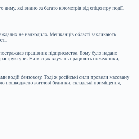
диму, які видно за багато кілометрів від епіцентру події.
раждалих не надходило. Мешканців області закликають
сті.
и постраждав працівник підприємства, йому було надано
інфраструктури. На місцях влучань працюють пожежники,
и водій бензовозу. Тоді ж російські сили провели масовану
 було пошкоджено житлові будинки, складські приміщення,