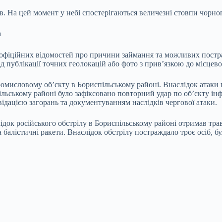
 На цей момент у небі спостерігаються величезні стовпи чорного 
a
НС офіційних відомостей про причини займання та можливих пост
д публікації точних геолокацій або фото з прив’язкою до місцево
 промисловому об’єкту в Бориспільському районі. Внаслідок атак
пільському районі було зафіксовано повторний удар по об’єкту 
ідацією загорань та документуванням наслідків чергової атаки.
к російського обстрілу в Бориспільському районі отримав травм
а балістичні ракети. Внаслідок обстрілу постраждало троє осіб,