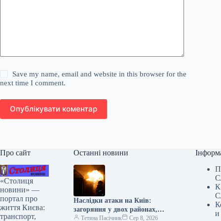
Save my name, email and website in this browser for the
next time I comment.
Опублікувати коментар
Про сайт
Останні новини
Інформ
П
С
«Столиця
К
новини» —
С
портал про
Наслідки атаки на Київ:
К
життя Києва:
загоряння у двох районах,
и
транспорт,
одна людина загинула, є
Тетяна Пасічник
Сер 8, 2026