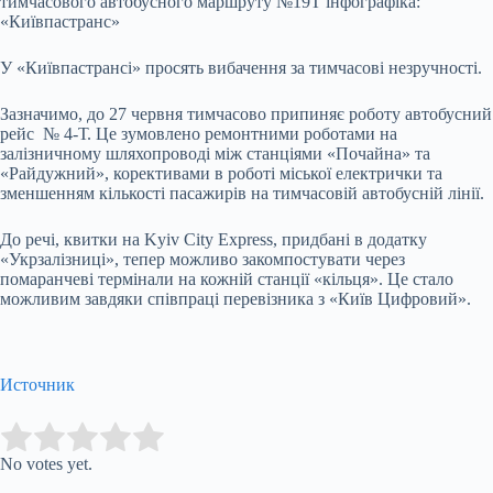
тимчасового автобусного маршруту №19Т інфографіка:
«Київпастранс»
У «Київпастрансі» просять вибачення за тимчасові незручності.
Зазначимо, до 27 червня тимчасово припиняє роботу автобусний
рейс № 4-Т. Це зумовлено ремонтними роботами на
залізничному шляхопроводі між станціями «Почайна» та
«Райдужний», корективами в роботі міської електрички та
зменшенням кількості пасажирів на тимчасовій автобусній лінії.
До речі, квитки на Kyiv City Express, придбані в додатку
«Укрзалізниці», тепер можливо закомпостувати через
помаранчеві термінали на кожній станції «кільця». Це стало
можливим завдяки співпраці перевізника з «Київ Цифровий».
Источник
Submit Rating
Rate this item:
No votes yet.