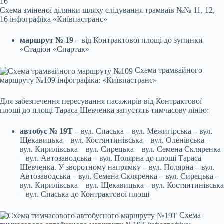
Схема зміненої ділянки шляху слідування трамваїв №№ 11, 12,
16 інфографіка «Київпастранс»
маршрут № 19
– від Контрактової площі до зупинки
«Стадіон «Спартак»
Схема трамвайного
маршруту №109 інфографіка: «Київпастранс»
Для забезпечення пересування пасажирів від Контрактової
площі до площі Тараса Шевченка запустять тимчасову лінію:
автобус № 19Т
– вул. Спаська – вул. Межигірська – вул.
Щекавицька – вул. Костянтинівська – вул. Оленівська –
вул. Кирилівська – вул. Сирецька – вул. Семена Скляренка
– вул. Автозаводська – вул. Полярна до площі Тараса
Шевченка. У зворотному напрямку – вул. Полярна – вул.
Автозаводська – вул. Семена Скляренка – вул. Сирецька –
вул. Кирилівська – вул. Щекавицька – вул. Костянтинівська
– вул. Спаська до Контрактової площі
Схема