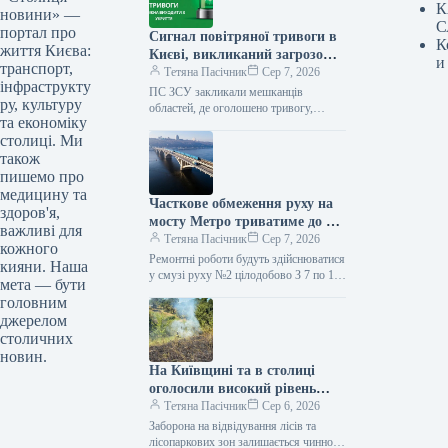
К
новини» —
С
портал про
Сигнал повітряної тривоги в
К
життя Києва:
Києві, викликаний загрозою
и
транспорт,
балістичних ракет, тривав
Тетяна Пасічник
Сер 7, 2026
інфраструкту
обмежений час.
ПС ЗСУ закликали мешканців
ру, культуру
областей, де оголошено тривогу,
та економіку
негайно йти до сховищ та залишатися
столиці. Ми
там до офіційного сигналу про
відбій…
також
пишемо про
медицину та
Часткове обмеження руху на
здоров'я,
мосту Метро триватиме до 10
важливі для
серпня (візуалізація)
Тетяна Пасічник
Сер 7, 2026
кожного
Ремонтні роботи будуть здійснюватися
кияни. Наша
у смузі руху №2 цілодобово З 7 по 10
мета — бути
серпня буде частково обмежено
головним
пересування мостом Метро.…
джерелом
столичних
новин.
На Київщині та в столиці
оголосили високий рівень
пожежної небезпеки.
Тетяна Пасічник
Сер 6, 2026
Заборона на відвідування лісів та
лісопаркових зон залишається чинною