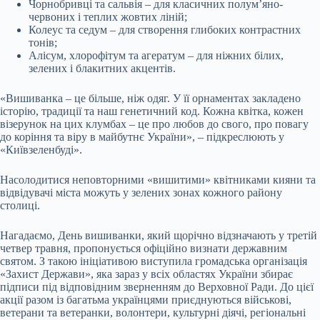
Чорнобривці та сальвія – для класичних полум’яно-
червоних і теплих жовтих ліній;
Колеус та седум – для створення глибоких контрастних
тонів;
Алісум, хлорофітум та агератум – для ніжних білих,
зелених і блакитних акцентів.
«Вишиванка – це більше, ніж одяг. У її орнаментах закладено
історію, традиції та наш генетичний код. Кожна квітка, кожен
візерунок на цих клумбах – це про любов до свого, про повагу
до коріння та віру в майбутнє України», – підкреслюють у
«Київзеленбуді».
Насолодитися неповторними «вишитими» квітниками кияни та
відвідувачі міста можуть у зелених зонах кожного району
столиці.
Нагадаємо, День вишиванки, який щорічно відзначають у третій
четвер травня, пропонується офіційно визнати державним
святом. З такою ініціативою виступила громадська організація
«Захист Держави», яка зараз у всіх областях України збирає
підписи під відповідним зверненням до Верховної Ради. До цієї
акції разом із багатьма українцями приєднуються військові,
ветерани та ветеранки, волонтери, культурні діячі, регіональні