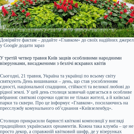
Довіряйте фактам – додайте «Главком» до своїх надійних джерел
у Google
додати зараз
У третій четвер травня Київ зацвів особливими народними
візерунками, висадженими з безлічі яскравих квітів
Сьогодні, 21 травня, Україна та українці по всьому світу
святкують День вишиванки – день, що став уособленням
єдності, національної спадщини, стійкості та великої любові до
рідної землі. У цей день столиця зазвичай одягається в особливе
вбрання: святкові сорочки одягли не тільки жителі, а й київські
парки та сквери. Про це інформує «Главком», посилаючись на
пресслужбу комунального об’єднання «Київзеленбуд».
Столицю прикрасили барвисті квіткові композиції у вигляді
традиційних українських орнаментів. Кожна така клумба – це не
просто декор, а справжній квітковий шифр, де у візерунках