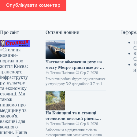
Опублікувати коментар
Про сайт
Останні новини
Інформ
П
С
«Столиця
К
новини» —
С
портал про
Часткове обмеження руху на
К
життя Києва:
мосту Метро триватиме до 10
и
транспорт,
серпня (візуалізація)
Тетяна Пасічник
Сер 7, 2026
інфраструкту
Ремонтні роботи будуть здійснюватися
ру, культуру
у смузі руху №2 цілодобово З 7 по 10
та економіку
серпня буде частково обмежено
столиці. Ми
пересування мостом Метро.…
також
пишемо про
медицину та
На Київщині та в столиці
здоров'я,
оголосили високий рівень
важливі для
пожежної небезпеки.
Тетяна Пасічник
Сер 6, 2026
кожного
Заборона на відвідування лісів та
кияни. Наша
лісопаркових зон залишається чинною