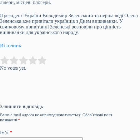
лідери, місцеві блогери.
Президент України Володимир Зеленський та перша леді Олена
Зеленська вже привітали українців з Днем вишиванки. У
святковому привітанні Зеленські розповіли про цінність
вишиванки для українського народу.
Источник
Submit Rating
Rate this item:
No votes yet.
Залишити відповідь
Ваша e-mail адреса не оприлюднюватиметься.
Обов’язкові поля
позначені
*
Ім’я
*