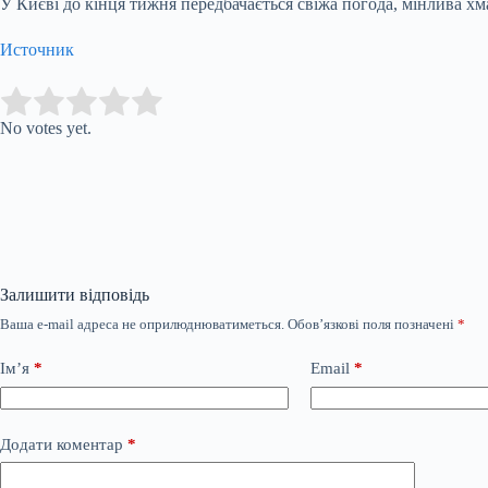
У Києві до кінця тижня передбачається свіжа погода, мінлива хм
Источник
Submit Rating
Rate this item:
No votes yet.
Залишити відповідь
Ваша e-mail адреса не оприлюднюватиметься.
Обов’язкові поля позначені
*
Ім’я
*
Email
*
Додати коментар
*