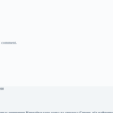
 I comment.
ни
триває очищення Кирилівського озера та струмка Сирець від нафтопр