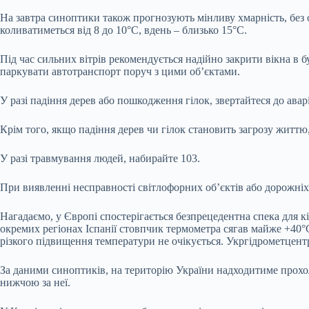
На завтра синоптики також прогнозують мінливу хмарність, без о
коливатиметься від 8 до 10°C, вдень – близько 15°C.
Під час сильних вітрів рекомендується надійно закрити вікна в 
паркувати автотранспорт поруч з цими об’єктами.
У разі падіння дерев або пошкодження гілок, звертайтеся до ава
Крім того, якщо падіння дерев чи гілок становить загрозу життю
У разі травмування людей, набирайте 103.
При виявленні несправності світлофорних об’єктів або дорожніх
Нагадаємо, у Європі спостерігається безпрецедентна спека для к
окремих регіонах Іспанії стовпчик термометра сягав майже +40°
різкого підвищення температури не очікується. Укргідрометцентр
За даними синоптиків, на територію України надходитиме прохоло
нижчою за неї.