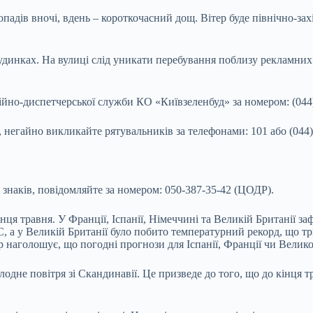
падів вночі, вдень – короткочасний дощ. Вітер буде північно-зах
будинках. На вулиці слід уникати перебування поблизу рекламних 
рійно-диспетчерської служби КО «Київзеленбуд» за номером: (044)
, негайно викликайте рятувальників за телефонами: 101 або (044
 знаків, повідомляйте за номером: 050-387-35-42 (ЦОДР).
інця травня. У Франції, Іспанії, Німеччині та Великій Британії 
C, а у Великій Британії було побито температурний рекорд, що т
 наголошує, що погодні прогнози для Іспанії, Франції чи Велико
дне повітря зі Скандинавії. Це призведе до того, що до кінця тр