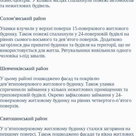
бізнес-центрів. У кількох місцях спалахнули пожежі автомобілів
та нежитлових будівель.
Солом’янський район
Уламки влучили у верхні поверхи 15-поверхового житлового
будинку. Також пожежі спалахнули у 24-поверховій будівлі на
рівнях сьомого-восьмого та дев’ятого поверхів. Додатково
загорілися два приватні будинки та будівля на території, що не
використовується для житла. Рятувальники вивільнили одного
чоловіка з-під завалів.
Шевченківський район
У цьому районі пошкоджено фасад та покрівлю
дев’ятиповерхового житлового будинку. Також уламки
спричинили займання у кількох нежитлових приміщеннях та
триповерховій будівлі. Окремо зафіксовано займання у 24-
поверховому житловому будинку на рівнях четвертого-п’ятого
поверхів.
Святошинський район
У п’ятиповерховому житловому будинку сталося загоряння на
першому поверсі. Також пошкоджено фасади та вікна житлових