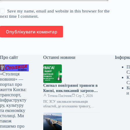
Save my name, email and website in this browser for the
next time I comment.
Опублікувати коментар
Про сайт
Останні новини
Інформ
П
С
«Столиця
К
новини» —
С
портал про
Сигнал повітряної тривоги в
К
життя Києва:
Києві, викликаний загрозою
и
транспорт,
балістичних ракет, тривав
Тетяна Пасічник
Сер 7, 2026
інфраструкту
обмежений час.
ПС ЗСУ закликали мешканців
ру, культуру
областей, де оголошено тривогу,
та економіку
негайно йти до сховищ та залишатися
столиці. Ми
там до офіційного сигналу про
відбій…
також
пишемо про