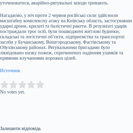
уточнюватися, аварійно-рятувальні заходи тривають.
Нагадаємо, у ніч проти 2 червня російські сили здійснили
масштабну комплексну атаку на Київську область, застосувавши
ударні дрони, крилаті та балістичні ракети. В результаті ударів
постраждали троє осіб, були пошкоджені житлові будинки,
складські та логістичні об’єкти, підприємства та транспортні
засоби у Бучанському, Вишгородському, Фастівському та
Обухівському районах. Рятувальними бригадами було
ліквідовано низку пожеж, спричинених падінням уламків та
прямими влучаннями ворожих цілей.
Источник
Submit Rating
Rate this item:
No votes yet.
Залишити відповідь