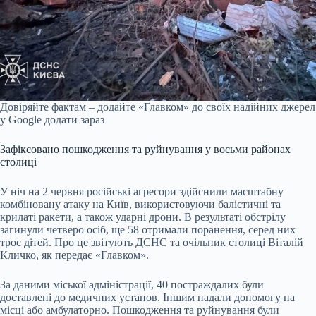
Довіряйте фактам – додайте «Главком» до своїх надійних джерел
у Google
додати зараз
Зафіксовано пошкодження та руйнування у восьми районах
столиці
У ніч на 2 червня російські агресори здійснили масштабну
комбіновану атаку на Київ, використовуючи балістичні та
крилаті ракети, а також ударні дрони. В результаті обстрілу
загинули четверо осіб, ще 58 отримали поранення, серед них
троє дітей. Про це звітують ДСНС та очільник столиці Віталій
Кличко, як передає «Главком».
За даними міської адміністрації, 40 постраждалих були
доставлені до медичних установ. Іншим надали допомогу на
місці або амбулаторно. Пошкодження та руйнування були