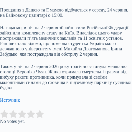
Прощання з Дашею та її мамою відбудеться у середу, 24 червня,
на Байковому цвинтарі о 15:00.
Нагадаємо, в ніч на 2 червня збройні сили Російської Федерації
здійснили комплексну атаку на Київ. Внаслідок цього удару
постраждали п’ять медичних закладів та 11 освітніх установ.
Раніше стало відомо, що померла студентка Українського
державного університету імені Михайла Драгоманова Ірина
Забудько, яка постраждала від обстрілу 2 червня.
Також у ніч на 2 червня 2026 року трагічно загинула мешканка
столиці Вероніка Чуян. Жінка отримала смертельні травми від
вибуху ракети противника, коли прямувала зі своїми
малолітніми синами до сховища в підземному паркінгу сусідньої
будівлі.
Источник
Submit Rating
Rate this item:
No votes yet.