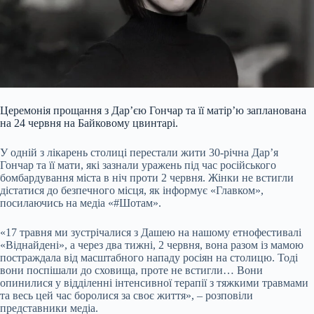
Церемонія прощання з Дарʼєю Гончар та її матір’ю запланована
на 24 червня на Байковому цвинтарі.
У одній з лікарень столиці перестали жити 30-річна Дарʼя
Гончар та її мати, які зазнали уражень під час російського
бомбардування міста в ніч проти 2 червня. Жінки не встигли
дістатися до безпечного місця, як інформує «Главком»,
посилаючись на медіа «#Шотам».
«17 травня ми зустрічалися з Дашею на нашому етнофестивалі
«Віднайдені», а через два тижні, 2 червня, вона разом із мамою
постраждала від масштабного нападу росіян на столицю. Тоді
вони поспішали до сховища, проте не встигли… Вони
опинилися у відділенні інтенсивної терапії з тяжкими травмами
та весь цей час боролися за своє життя», – розповіли
представники медіа.