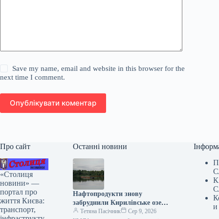
Save my name, email and website in this browser for the
next time I comment.
Опублікувати коментар
Про сайт
Останні новини
Інформ
П
С
«Столиця
К
новини» —
С
портал про
Нафтопродукти знову
К
життя Києва:
забруднили Кирилівське озеро
и
транспорт,
у Києві.
Тетяна Пасічник
Сер 9, 2026
інфраструкту