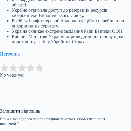
області.
Україна отримала доступ до резервних ресурсів
кібербезпеки Європейського Союзу.
Російські нафтопереробні заводи офіційно перейшли на
використання сурогату.
Україна скликає екстрене засідання Ради Безпеки ООН.
Кабінет Міністрів України оприлюднив постанову щодо
нових контрактів у Збройних Силах.
Источник
Submit Rating
Rate this item:
No votes yet.
Залишити відповідь
Ваша e-mail адреса не оприлюднюватиметься.
Обов’язкові поля
позначені
*