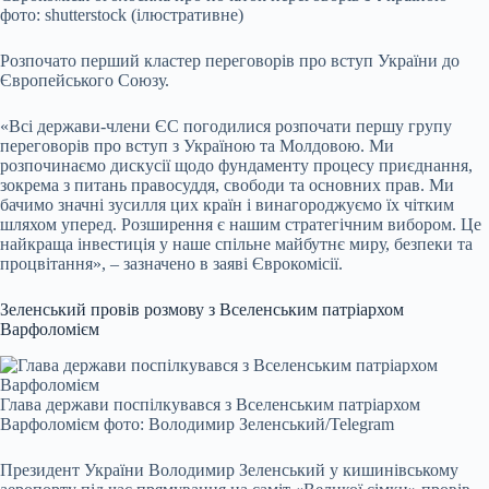
фото: shutterstock (ілюстративне)
Розпочато перший кластер переговорів про вступ України до
Європейського Союзу.
«Всі держави-члени ЄС погодилися розпочати першу групу
переговорів про вступ з Україною та Молдовою. Ми
розпочинаємо дискусії щодо фундаменту процесу приєднання,
зокрема з питань правосуддя, свободи та основних прав. Ми
бачимо значні зусилля цих країн і винагороджуємо їх чітким
шляхом уперед. Розширення є нашим стратегічним вибором. Це
найкраща інвестиція у наше спільне майбутнє миру, безпеки та
процвітання», – зазначено в заяві Єврокомісії.
Зеленський провів розмову з Вселенським патріархом
Варфоломієм
Глава держави поспілкувався з Вселенським патріархом
Варфоломієм фото: Володимир Зеленський/Telegram
Президент України Володимир Зеленський у кишинівському