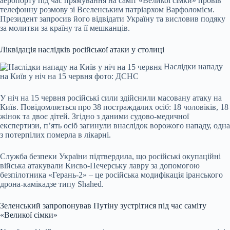
аеропорту під час прямування на саміт «Великої сімки» провів
телефонну розмову зі Вселенським патріархом Варфоломієм.
Президент запросив його відвідати Україну та висловив подяку
за молитви за країну та її мешканців.
Ліквідація наслідків російської атаки у столиці
Наслідки нападу
на Київ у ніч на 15 червня фото: ДСНС
У ніч на 15 червня російські сили здійснили масовану атаку на
Київ. Повідомляється про 38 постраждалих осіб: 18 чоловіків, 18
жінок та двоє дітей. Згідно з даними судово-медичної
експертизи, п’ять осіб загинули внаслідок ворожого нападу, одна
з потерпілих померла в лікарні.
Служба безпеки України підтвердила, що російські окупаційні
війська атакували Києво-Печерську лавру за допомогою
безпілотника «Герань-2» – це російська модифікація іранського
дрона-камікадзе типу Shahed.
Зеленський запропонував Путіну зустрітися під час саміту
«Великої сімки»