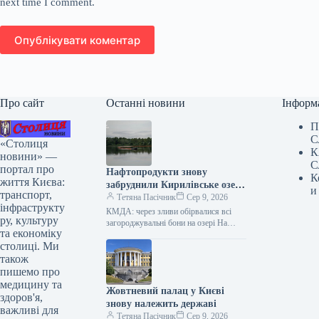
next time I comment.
Опублікувати коментар
Про сайт
Останні новини
Інформ
П
С
«Столиця
К
новини» —
С
портал про
Нафтопродукти знову
К
життя Києва:
забруднили Кирилівське озеро
и
транспорт,
у Києві.
Тетяна Пасічник
Сер 9, 2026
інфраструкту
КМДА: через зливи обірвалися всі
ру, культуру
загороджувальні бони на озері На
та економіку
Кирилівському озері та в струмку
столиці. Ми
Сирець у столиці знову зафіксовано…
також
пишемо про
медицину та
Жовтневий палац у Києві
здоров'я,
знову належить державі
важливі для
Тетяна Пасічник
Сер 9, 2026