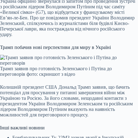
Україна офіційно звернулася із запитом про проведення зустрічі
з російським лідером Володимиром Путіним під час саміту
«Великої сімки» (G7), що відбудеться у французькому місті
Ев’ян-ле-Бен. Про це повідомив президент України Володимир
Зеленський, спілкуючись із журналістами біля будівлі Києво-
Печерської лаври, яка постраждала від нічного російського
удару.
Трамп побачив нові перспективи для миру в Україні
Трамп заявив про готовність Зеленського і Путіна до
переговорів фото: скриншот з відео
Колишній президент США Дональд Трамп заявив, що бачить
потенціал для просування у питанні завершення війни між
Україною та Росією. За його словами, нещодавні контакти з
президентом України Володимиром Зеленським та російським
лідером Володимиром Путіним вказують на наявність
можливостей для переговорного процесу.
Інші важливі новини
Бомбардувальник Ту-22M3 зазнав аварії в Іркутській