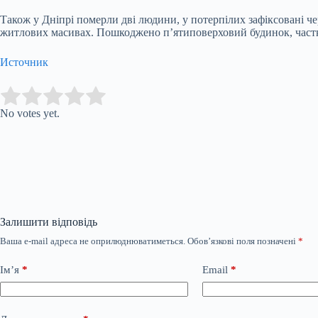
Також у Дніпрі померли дві людини, у потерпілих зафіксовані ч
житлових масивах. Пошкоджено п’ятиповерховий будинок, част
Источник
Submit Rating
Rate this item:
No votes yet.
Залишити відповідь
Ваша e-mail адреса не оприлюднюватиметься.
Обов’язкові поля позначені
*
Ім’я
*
Email
*