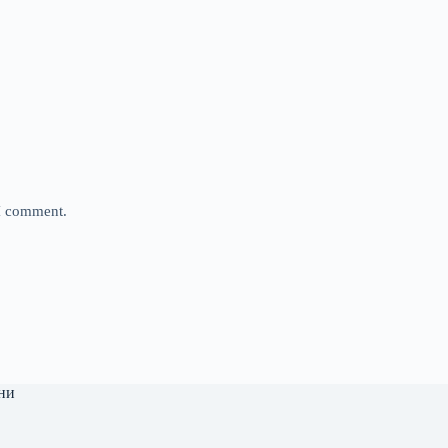
 I comment.
ни