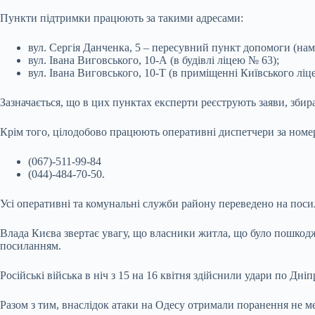
Пункти підтримки працюють за такими адресами:
вул. Сергія Данченка, 5 – пересувний пункт допомоги (нам
вул. Івана Виговського, 10-А (в будівлі ліцею № 63);
вул. Івана Виговського, 10-Т (в приміщенні Київського ліц
Зазначається, що в цих пунктах експерти реєструють заяви, збир
Крім того, цілодобово працюють оперативні диспетчери за номе
(067)-511-99-84
(044)-484-70-50.
Усі оперативні та комунальні служби району переведено на посил
Влада Києва звертає увагу, що власники житла, що було пошкодж
посиланням.
Російські війська в ніч з 15 на 16 квітня здійснили удари по Дн
Разом з тим, внаслідок атаки на Одесу отримали поранення не 