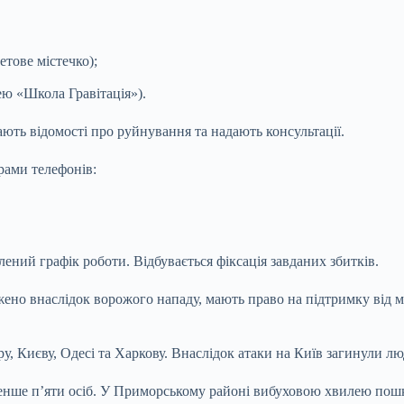
етове містечко);
ею «Школа Гравітація»).
ають відомості про руйнування та надають консультації.
рами телефонів:
ений графік роботи. Відбувається фіксація завданих збитків.
ено внаслідок ворожого нападу, мають право на підтримку від мі
іпру, Києву, Одесі та Харкову. Внаслідок атаки на Київ загинули 
менше п’яти осіб. У Приморському районі вибуховою хвилею пошк