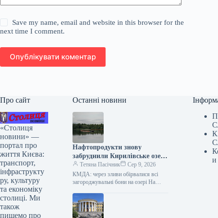
Save my name, email and website in this browser for the
next time I comment.
Опублікувати коментар
Про сайт
Останні новини
Інформ
П
С
«Столиця
К
новини» —
С
портал про
Нафтопродукти знову
К
життя Києва:
забруднили Кирилівське озеро
и
транспорт,
у Києві.
Тетяна Пасічник
Сер 9, 2026
інфраструкту
КМДА: через зливи обірвалися всі
ру, культуру
загороджувальні бони на озері На
та економіку
Кирилівському озері та в струмку
столиці. Ми
Сирець у столиці знову зафіксовано…
також
пишемо про