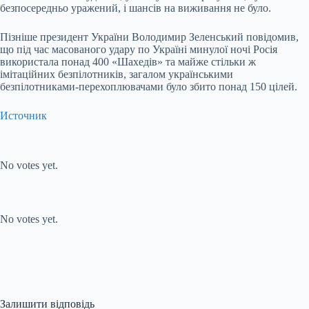
безпосередньо уражений, і шансів на виживання не було.
Пізніше президент України Володимир Зеленський повідомив,
що під час масованого удару по Україні минулої ночі Росія
використала понад 400 «Шахедів» та майже стільки ж
імітаційних безпілотників, загалом українськими
безпілотниками-перехоплювачами було збито понад 150 цілей.
Источник
Submit Rating
Rate this item:
No votes yet.
Submit Rating
Rate this item:
No votes yet.
Залишити відповідь