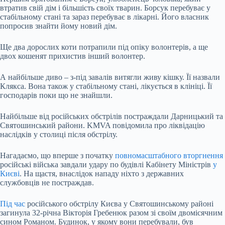
втратив свій дім і більшість своїх тварин. Борсук перебуває у
стабільному стані та зараз перебуває в лікарні. Його власник
попросив знайти йому новий дім.
Ще два дорослих коти потрапили під опіку волонтерів, а ще
двох кошенят прихистив інший волонтер.
А найбільше диво – з-під завалів витягли живу кішку. Її назвали
Клякса. Вона також у стабільному стані, лікується в клініці. Її
господарів поки що не знайшли.
Найбільше від російських обстрілів постраждали Дарницький та
Святошинський райони. KMVA повідомила про ліквідацію
наслідків у столиці після обстрілу.
Нагадаємо, що вперше з початку
повномасштабного вторгнення
російські війська завдали удару по будівлі Кабінету Міністрів
у
Києві
. На щастя, внаслідок нападу ніхто з державних
службовців не постраждав.
Під час
російського обстрілу Києва у Святошинському районі
загинула 32-річна Вікторія Гребенюк разом зі своїм двомісячним
сином Романом. Будинок, у якому вони перебували, був