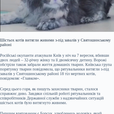
Шістьох котів витягли живими з-під завалів у Святошинському
районі
Російські окупанти атакували Київ у ніч на 7 вересня, вбивши
двох людей – 32-річну жінку та її двомісячну дитину. Ворожі
обстріли також забрали життя домашніх тварин. Київська група
порятунку тварин повідомила, що рятувальники витягли з-під
завалів у Святошинському районі 18 тіл мертвих котів,
повідомляє «Главком».
Серед цього горя, як пишуть захисники тварин, сталося
справжнє диво. Завдяки спільній роботі рятувальників та
співробітників Державної служби з надзвичайних ситуацій
шістьох котів було витягнуто живими.
Першим врятованим є Борсук, улюбленець чоловіка, який