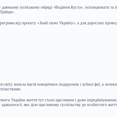
ь у давньому поліському обряді «Водіння Куста», потанцювати та 
 Трійця».
програма від проєкту «Знай свою Україну», а для дорослих пров
і світу зникла магія новорічних подарунків і зубної феї, а леле
спільствами.
еремоги України життя тут стало щасливим і дуже передбачуваним
. І здавалося б, яке діло щасливому суспільству до особистого жи