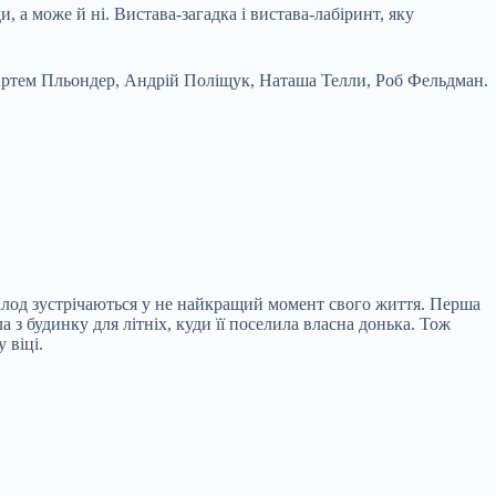
, а може й ні. Вистава-загадка і вистава-лабіринт, яку
 Артем Пльондер, Андрій Поліщук, Наташа Телли, Роб Фельдман.
і Клод зустрічаються у не найкращий момент свого життя. Перша
а з будинку для літніх, куди її поселила власна донька. Тож
 віці.