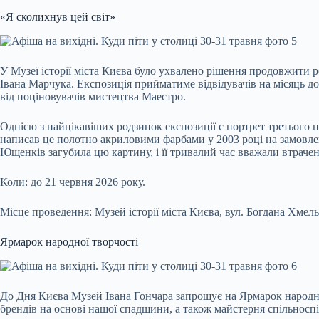
«Я сколихнув цей світ»
У Музеї історії міста Києва було ухвалено рішення продовжити 
Івана Марчука. Експозиція прийматиме відвідувачів на місяць д
від поціновувачів мистецтва Маестро.
Однією з найцікавіших родзинок експозиції є портрет третього 
написав це полотно акриловими фарбами у 2003 році на замовленн
Ющенків загубила цю картину, і її тривалий час вважали втраче
Коли: до 21 червня 2026 року.
Місце проведення: Музей історії міста Києва, вул. Богдана Хмель
Ярмарок народної творчості
До Дня Києва Музей Івана Гончара запрошує на Ярмарок народної 
брендів на основі нашої спадщини, а також майстерня спільноспі