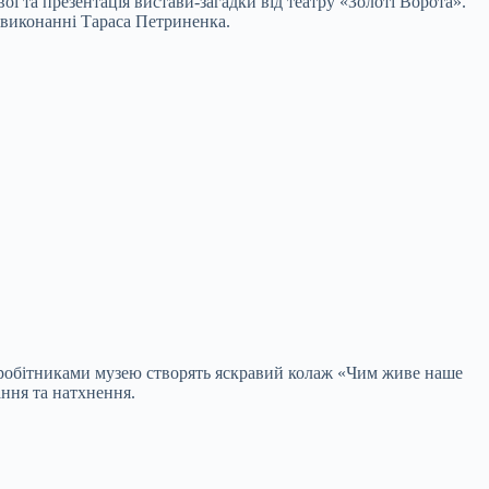
ої та презентація вистави-загадки від театру «Золоті Ворота».
у виконанні Тараса Петриненка.
півробітниками музею створять яскравий колаж «Чим живе наше
ання та натхнення.