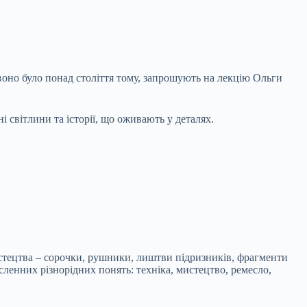
 воно було понад століття тому, запрошують на лекцію Ольги
і світлини та історії, що оживають у деталях.
стецтва – сорочки, рушники, лиштви підризників, фрагменти
сленних різнорідних понять: техніка, мистецтво, ремесло,