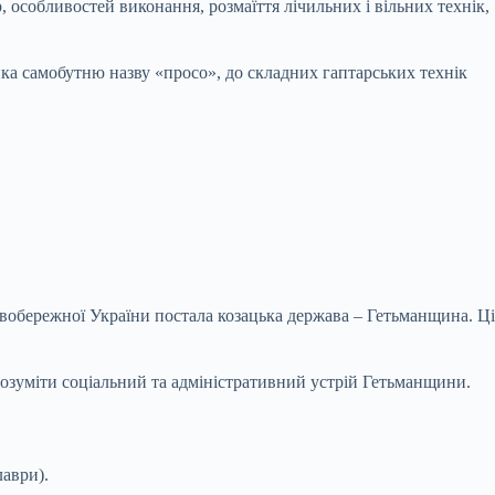
, особливостей виконання, розмаїття лічильних і вільних технік,
ка самобутню назву «просо», до складних гаптарських технік
лівобережної України постала козацька держава – Гетьманщина. Ці
розуміти соціальний та адміністративний устрій Гетьманщини.
лаври).