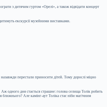
пограти з дитячим гуртом «Орелі», а також відвідати концерт
одитимуть екскурсії музейними виставками.
ки назавжди перестали приносити дітей. Тому дорослі міцно
. Аж одного дня стається страшне: голова селища Толік робить
ття ближнього? Але камінг-аут Толіка стає ніби магічним