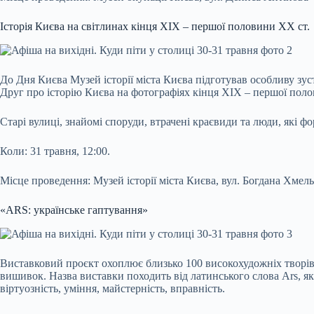
Історія Києва на світлинах кінця XIX – першої половини XX ст.
До Дня Києва Музей історії міста Києва підготував особливу зус
Друг про історію Києва на фотографіях кінця XIX – першої поло
Старі вулиці, знайомі споруди, втрачені краєвиди та люди, які ф
Коли: 31 травня, 12:00.
Місце проведення: Музей історії міста Києва, вул. Богдана Хмель
«ARS: українське гаптування»
Виставковий проєкт охоплює близько 100 високохудожніх творів
вишивок. Назва виставки походить від латинського слова Ars, яке
віртуозність, уміння, майстерність, вправність.