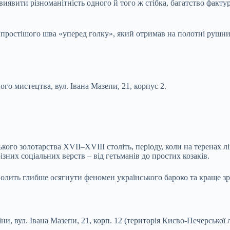
иявити різноманітність одного й того ж стібка, багатство фактур
йпростішого шва «уперед голку», який отримав на полотні рушни
о мистецтва, вул. Івана Мазепи, 21, корпус 2.
ького золотарства XVII–XVIII століть, періоду, коли на теренах 
них соціальних верств – від гетьманів до простих козаків.
волить глибше осягнути феномен українського бароко та краще з
и, вул. Івана Мазепи, 21, корп. 12 (територія Києво-Печерської 