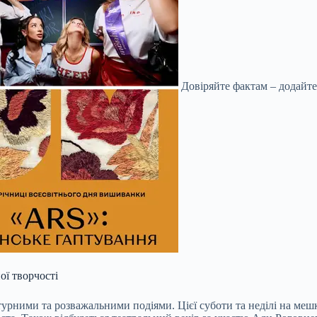
Довіряйте фактам – додайте
ї творчості
урними та розважальними подіями. Цієї суботи та неділі на мешк