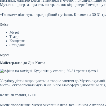
виставки, майстер-класи та ярмарки в музеях, присвячені Дню мі
Музична програма вразить контрастами: від відвертої вечірки у
«Главком» підготував традиційний путівник Києвом на 30-31 тра
Зміст
Музеї
Театри
Концерти
Стендапи
Музеї
Майстер-клас до Дня Києва
У суботу дітей запрошують на творче заняття до Музею окупації
місто», обговорюватимуть Київ, його атмосферу, улюблені місця,
Коли: 30 травня, 12:00.
Місце проведення: Музей окупації Києва, вул. Дениса Антіпова 4