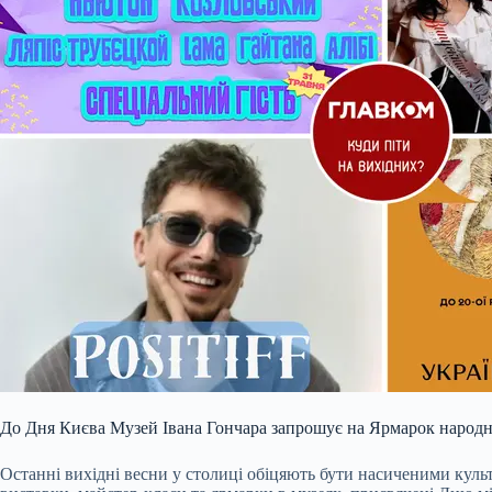
До Дня Києва Музей Івана Гончара запрошує на Ярмарок народно
Останні вихідні весни у столиці обіцяють бути насиченими культ