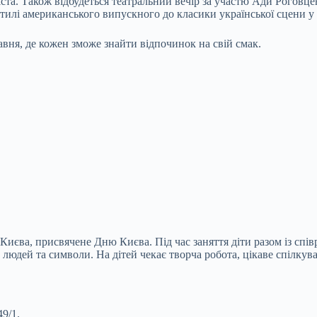
ста. Також відбудеться театральний вечір за участю Ади Роговцев
 стилі американського випускного до класики української сцени 
вня, де кожен зможе знайти відпочинок на свій смак.
 Києва, присвячене Дню Києва. Під час заняття діти разом із с
 людей та символи. На дітей чекає творча робота, цікаве спілкув
9/1.