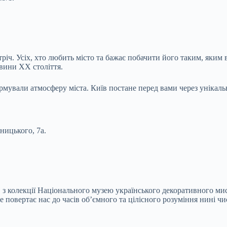
тріч. Усіх, хто любить місто та бажає побачити його таким, яким
вини XX століття.
ормували атмосферу міста. Київ постане перед вами через унікальн
ницького, 7а.
 з колекції Національного музею українського декоративного ми
 повертає нас до часів об’ємного та цілісного розуміння нині чи