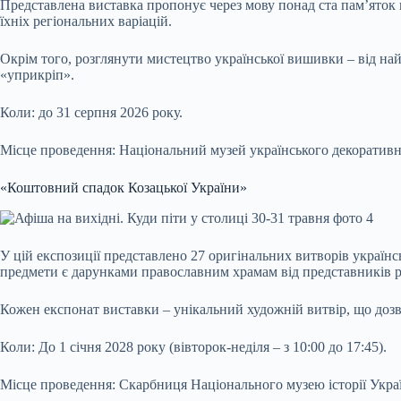
Представлена виставка пропонує через мову понад ста пам’яток в
їхніх регіональних варіацій.
Окрім того, розглянути мистецтво української вишивки – від на
«уприкріп».
Коли: до 31 серпня 2026 року.
Місце проведення: Національний музей українського декоративног
«Коштовний спадок Козацької України»
У цій експозиції представлено 27 оригінальних витворів українс
предмети є дарунками православним храмам від представників різ
Кожен експонат виставки – унікальний художній витвір, що доз
Коли: До 1 січня 2028 року (вівторок-неділя – з 10:00 до 17:45).
Місце проведення: Скарбниця Національного музею історії Україн