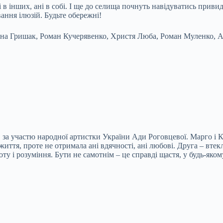
в інших, ані в собі. І ще до селища почнуть навідуватись привиди
ання ілюзій. Будьте обережні!
Ірина Гришак, Роман Кучерявенко, Христя Люба, Роман Муленко,
ві, за участю народної артистки України Ади Роговцевої. Марго 
иття, проте не отримала ані вдячності, ані любові. Друга – втекл
у і розуміння. Бути не самотнім – це справді щастя, у будь-якому