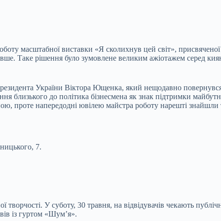
роботу масштабної виставки «Я сколихнув цей світ», присвяченої
овше. Таке рішення було зумовлене великим ажіотажем серед кия
президента України Віктора Ющенка, який нещодавно повернувся 
я близького до політика бізнесмена як знак підтримки майбутньо
ною, проте напередодні ювілею майстра роботу нарешті знайшли 
ницького, 7.
творчості. У суботу, 30 травня, на відвідувачів чекають публіч
вів із гуртом «Шум’я».