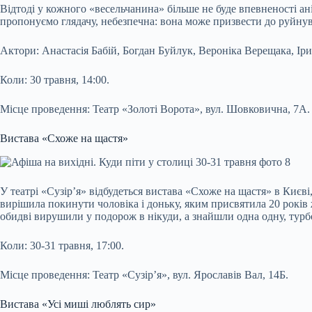
Відтоді у кожного «весельчанина» більше не буде впевненості ані 
пропонуємо глядачу, небезпечна: вона може призвести до руйнув
Актори: Анастасія Бабій, Богдан Буйлук, Вероніка Верещака, 
Коли: 30 травня, 14:00.
Місце проведення: Театр «Золоті Ворота», вул. Шовковична, 7А.
Вистава «Схоже на щастя»
У театрі «Сузір’я» відбудеться вистава «Схоже на щастя» в Киє
вирішила покинути чоловіка і доньку, яким присвятила 20 років ж
обидві вирушили у подорож в нікуди, а знайшли одна одну, турбот
Коли: 30-31 травня, 17:00.
Місце проведення: Театр «Сузір’я», вул. Ярославів Вал, 14Б.
Вистава «Усі миші люблять сир»