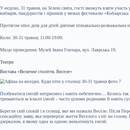
У неділю, 31 травня, на Зелені свята, гості зможуть взяти участ
кобзарів, бандуристів і лірників у межах фестивалю «Кобзарська
Протягом обох днів для дітей діятиме пізнавально-розважальна 
Коли: 30-31 травня, 11:00-19:00.
Місце проведення: Музей Івана Гончара, вул. Лаврська 19.
Театри
Вистава «Величне століття. Веселе»
Позбуватися ілюзій неприємно і навіть небезпечно… Колись так з
тримаються за власні ілюзії – часто цілими родинами й навіть су
Берегли свій спокій і в селищі, яке ми назвали Веселе. Після П
сенсаційну заяву, яка перевертає життя Веселого з ніг на голову
дзеркалом, в якому одна за одною зникатимуть ілюзії.