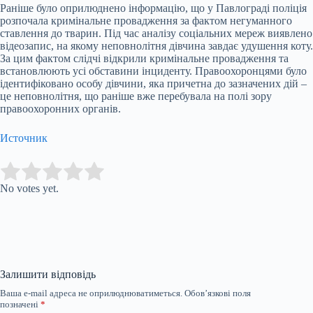
Раніше було оприлюднено інформацію, що у Павлограді поліція
розпочала кримінальне провадження за фактом негуманного
ставлення до тварин. Під час аналізу соціальних мереж виявлено
відеозапис, на якому неповнолітня дівчина завдає удушення коту.
За цим фактом слідчі відкрили кримінальне провадження та
встановлюють усі обставини інциденту. Правоохоронцями було
ідентифіковано особу дівчини, яка причетна до зазначених дій –
це неповнолітня, що раніше вже перебувала на полі зору
правоохоронних органів.
Источник
Submit Rating
Rate this item:
No votes yet.
Залишити відповідь
Ваша e-mail адреса не оприлюднюватиметься.
Обов’язкові поля
позначені
*