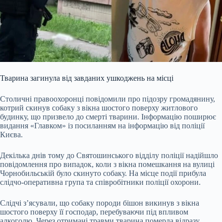
Тварина загинула від завданих ушкоджень на місці
Столичні правоохоронці повідомили про підозру громадянину,
котрий скинув собаку з вікна шостого поверху житлового
будинку, що призвело до смерті тварини. Інформацію поширює
видання «Главком» із посиланням на інформацію від поліції
Києва.
Декілька днів тому до Святошинського відділу поліції надійшло
повідомлення про випадок, коли з вікна помешкання на вулиці
Чорнобильській було скинуто собаку. На місце події прибула
слідчо-оперативна група та співробітники поліції охорони.
Слідчі з’ясували, що собаку породи бішон викинув з вікна
шостого поверху її господар, перебуваючи під впливом
алкоголю. Через отримані травми тварина померла відразу.