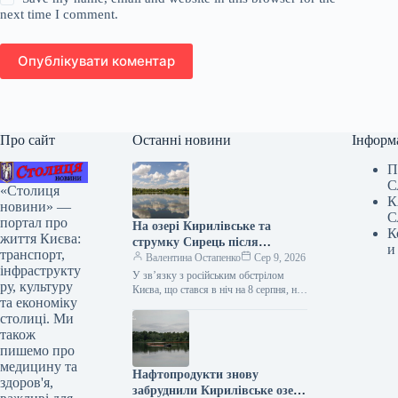
next time I comment.
Опублікувати коментар
Про сайт
Останні новини
Інформ
П
С
«Столиця
К
новини» —
С
портал про
На озері Кирилівське та
К
життя Києва:
струмку Сирець після
и
транспорт,
російської атаки знову
Валентина Остапенко
Сер 9, 2026
інфраструкту
зафіксовано наявність
У зв’язку з російським обстрілом
ру, культуру
нафтопродуктів.
Києва, що стався в ніч на 8 серпня, на
та економіку
Кирилівському озері та в струмку
столиці. Ми
Сирець…
також
пишемо про
медицину та
Нафтопродукти знову
здоров'я,
забруднили Кирилівське озеро