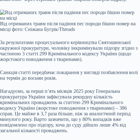
Від отриманих травм після падіння пес породи бішон помер на
місці фото: Сніжана Бугрік/Threads
За результатами процесуального керівництва Святошинської
окружної прокуратури, чоловіку інкримінували підозру згідно з
частиною 3 статті 299 Кримінального кодексу України (щодо
жорстокого поводження з тваринами).
Санкція статті передбачає покарання у вигляді позбавлення волі
на термін до восьми років.
Нагадуємо, за перші п’ять місяців 2025 року Генеральна
прокуратура України зафіксувала рекордну кількість
кримінальних проваджень за статтею 299 Кримінального
кодексу України (жорстоке поводження з тваринами) – 386
справ. Це майже в 3,7 раза більше, ніж за аналогічний період
минулого року. Варто зазначити, що у 80% випадків вже
повідомлено про підозру, хоча до суду дійшло лише 4% від
загальної кількості проваджень.