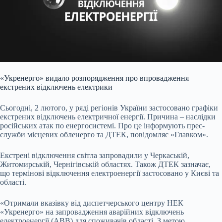
«Укренерго» видало розпорядження про впровадження
екстрених відключень електрики
Сьогодні, 2 лютого, у ряді регіонів України застосовано графіки
екстрених відключень електричної енергії. Причина – наслідки
російських атак по енергосистемі. Про це інформують прес-
служби місцевих обленерго та ДТЕК, повідомляє «Главком».
Екстрені відключення світла запровадили у Черкаській,
Житомирській, Чернігівській областях. Також ДТЕК зазначає,
що термінові відключення електроенергії застосовано у Києві та
області.
«Отримали вказівку від диспетчерського центру НЕК
«Укренерго» на запровадження аварійних відключень
електроенергії (АВВ) для споживачів області. З метою