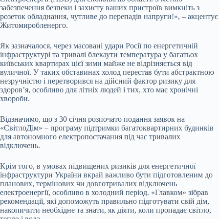
забезпечення безпеки і захисту ваших пристроїв вимкніть з
розеток обладнання, чутливе до перепадів напруги!», – акцентує
Житомиробленерго.
Як зазначалося, через масовані удари Росії по енергетичній
інфраструктурі та тривалі блекаути температура у багатьох
київських квартирах цієї зими майже не відрізняється від
вуличної. У таких обставинах холод перестав бути абстрактною
незручністю і перетворився на дійсний фактор ризику для
здоров’я, особливо для літніх людей і тих, хто має хронічні
хвороби.
Відзначимо, що з 30 січня розпочато подання заявок на
«СвітлоДім» – програму підтримки багатоквартирних будинків
для автономного електропостачання під час тривалих
відключень.
Крім того, в умовах підвищених ризиків для енергетичної
інфраструктури України вкрай важливо бути підготовленим до
планових, термінових чи довготривалих відключень
електроенергії, особливо в холодний період. «Главком» зібрав
рекомендації, які допоможуть правильно підготувати свій дім,
накопичити необхідне та знати, як діяти, коли пропадає світло,
тепло і вода.