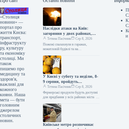
Про сайт
Останні новини
Інформ
П
С
«Столиця
К
новини» —
С
портал про
Наслідки атаки на Київ:
К
життя Києва:
загоряння у двох районах,
и
транспорт,
одна людина загинула, є
Тетяна Пасічник
Сер 8, 2026
інфраструкту
постраждалі (оновлено)
Пожежі спалахнули в гаражах,
ру, культуру
нежитловій будівлі та на
та економіку
промисловому об’єкті Внаслідок
столиці. Ми
російського нападу на Київ у ніч на 8
серпня…
також
пишемо про
медицину та
У Києві у суботу та неділю, 8-
здоров'я,
9 серпня, пройдуть
важливі для
продовольчі базари (адреси)
Тетяна Пасічник
Сер 8, 2026
кожного
Фермерські продукти будуть доступні
кияни. Наша
для придбання у всіх районах міста
мета — бути
Протягом поточного тижня, з 4 по 9
головним
серпня, у…
джерелом
столичних
новин.
Київське метро розпочинає