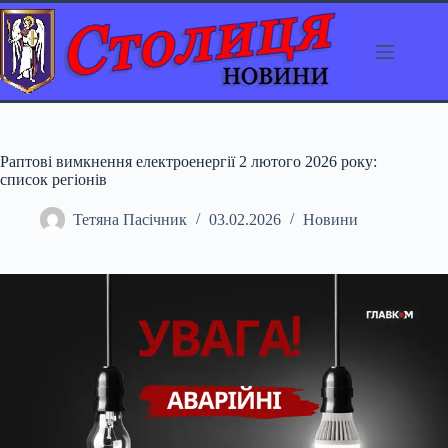
Перейти
до
вмісту
Раптові вимкнення електроенергії 2 лютого 2026 року:
список регіонів
Тетяна Пасічник
03.02.2026
Новини