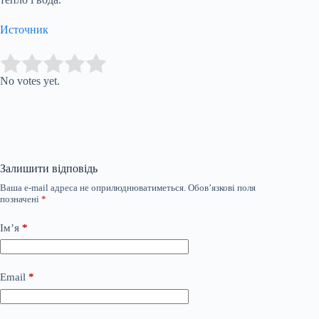
Источник
Submit Rating
Rate this item:
No votes yet.
Залишити відповідь
Ваша e-mail адреса не оприлюднюватиметься.
Обов’язкові поля
позначені
*
Ім’я
*
Email
*