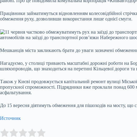
районі. Про це повідомила комунальна корпорація «Київавтодор»
Працівники займатимуться відновленням колесовідбійної стрічки
обмеження руху, дозволивши використання лише однієї смуги.
автомобілів на заїзді до транспортної розв’язки Набережного шо
Мешканців міста закликають брати до уваги зазначені обмеження
Нагадуємо, у столиці тривають масштабні дорожні роботи на Бо
шляхопроводів, що знаходиться на перетині Кільцевої дороги та
Також у Києві продовжується капітальний ремонт вулиці Міської,
пропускної спроможності. Підрядники вже проклали понад 600 ме
асфальтування.
До 15 вересня діятимуть обмеження для пішоходів на мосту, що 
Источник
Submit Rating
Rate this item: