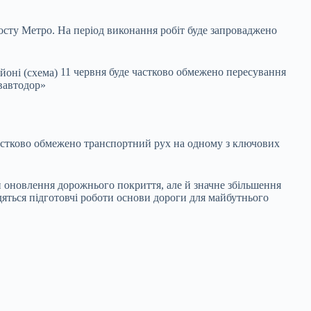
осту Метро. На період виконання робіт буде запроваджено
11 червня буде частково обмежено пересування
ївавтодор»
частково обмежено транспортний рух на одному з ключових
ки оновлення дорожнього покриття, але й значне збільшення
дяться підготовчі роботи основи дороги для майбутнього