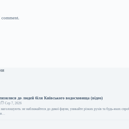
 I comment.
ни
лизилися до людей біля Київського водосховища (відео)
к
Сер 7, 2026
ї наголошують: не наближайтеся до дикої фауни, уникайте різких рухів та будь-яких спро
ити…