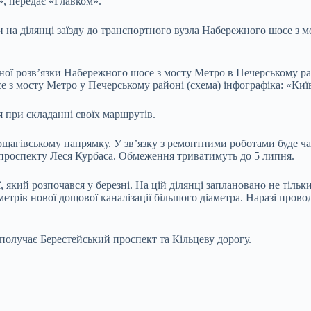
, передає «Главком».
 на ділянці заїзду до транспортного вузла Набережного шосе з м
се з мосту Метро у Печерському районі (схема) інфографіка: «Ки
 при складанні своїх маршрутів.
рщагівському напрямку. У зв’язку з ремонтними роботами буде 
 проспекту Леся Курбаса. Обмеження триватимуть до 5 липня.
 який розпочався у березні. На цій ділянці заплановано не тіль
трів нової дощової каналізації більшого діаметра. Наразі прово
сполучає Берестейський проспект та Кільцеву дорогу.