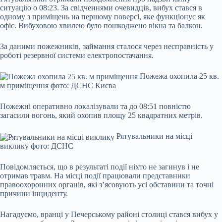
ситуацію о 08:23. За свідченнями очевидців, вибух стався в
одному з приміщень на першому поверсі, яке функціонує як
офіс. Вибуховою хвилею було пошкоджено вікна та балкон.
За даними пожежників, займання сталося через несправність у
роботі резервної системи електропостачання.
Пожежа охопила 25 кв.
м приміщення фото: ДСНС Києва
Пожежні оперативно локалізували та до 08:51 повністю
загасили вогонь, який охопив площу 25 квадратних метрів.
Рятувальники на місці
виклику фото: ДСНС
Повідомляється, що в результаті події ніхто не загинув і не
отримав травм. На місці події працювали представники
правоохоронних органів, які з’ясовують усі обставини та точні
причини інциденту.
Нагадуємо, вранці у Печерському районі столиці стався вибух у