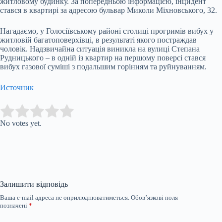
житловому будинку. За попередньою інформацією, інцидент
стався в квартирі за адресою бульвар Миколи Міхновського, 32.
Нагадаємо, у Голосіївському районі столиці прогримів вибух у
житловій багатоповерхівці, в результаті якого постраждав
чоловік. Надзвичайна ситуація виникла на вулиці Степана
Рудницького – в одній із квартир на першому поверсі стався
вибух газової суміші з подальшим горінням та руйнуванням.
Источник
Submit Rating
Rate this item:
No votes yet.
Залишити відповідь
Ваша e-mail адреса не оприлюднюватиметься.
Обов’язкові поля
позначені
*