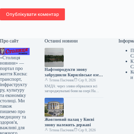
Опублікувати коментар
Про сайт
Останні новини
Інформ
П
С
«Столиця
К
новини» —
С
портал про
Нафтопродукти знову
К
життя Києва:
забруднили Кирилівське озеро
и
транспорт,
у Києві.
Тетяна Пасічник
Сер 9, 2026
інфраструкту
КМДА: через зливи обірвалися всі
ру, культуру
загороджувальні бони на озері На
та економіку
Кирилівському озері та в струмку
столиці. Ми
Сирець у столиці знову зафіксовано…
також
пишемо про
медицину та
Жовтневий палац у Києві
здоров'я,
знову належить державі
важливі для
Тетяна Пасічник
Сер 9, 2026
кожного