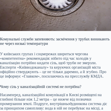
Комунальні служби запевняють: засмічення у трубах виникають
не через низькі температури
У київських групах і соцмережах шириться чергова
«компетентна» рекомендація: нібито під час холодів у
каналізацію потрібно кидати сіль, щоб труби не змерзли.
Експерти «Київводоканалу» та керуючих організацій міста
офіційно стверджують – це не тільки даремно, а й згубно. Про
це інформує «Главком», посилаючись на пресслужбу КМДА.
Чому сіль у каналізаційній системі не потрібна?
Насамперед, каналізаційні комунікації в Києві розміщені на
глибині більше ніж 1,2 метра – це нижче від позначки
промерзання землі. Подруге, внутрішньобудинкова система діє
за принципом самопливу: вода в ній не перебуває на місці, а