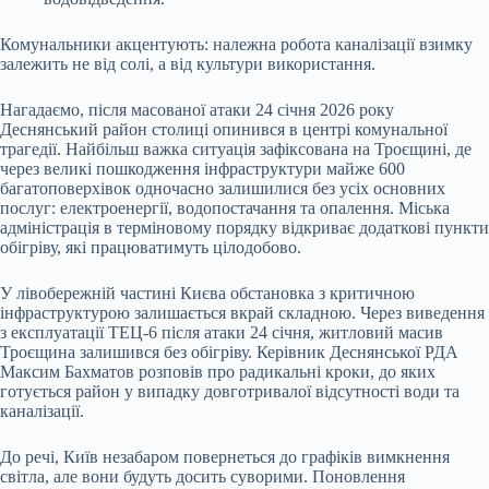
Комунальники акцентують: належна робота каналізації взимку
залежить не від солі, а від культури використання.
Нагадаємо, після масованої атаки 24 січня 2026 року
Деснянський район столиці опинився в центрі комунальної
трагедії. Найбільш важка ситуація зафіксована на Троєщині, де
через великі пошкодження інфраструктури майже 600
багатоповерхівок одночасно залишилися без усіх основних
послуг: електроенергії, водопостачання та опалення. Міська
адміністрація в терміновому порядку відкриває додаткові пункти
обігріву, які працюватимуть цілодобово.
У лівобережній частині Києва обстановка з критичною
інфраструктурою залишається вкрай складною. Через виведення
з експлуатації ТЕЦ-6 після атаки 24 січня, житловий масив
Троєщина залишився без обігріву. Керівник Деснянської РДА
Максим Бахматов розповів про радикальні кроки, до яких
готується район у випадку довготривалої відсутності води та
каналізації.
До речі, Київ незабаром повернеться до графіків вимкнення
світла, але вони будуть досить суворими. Поновлення