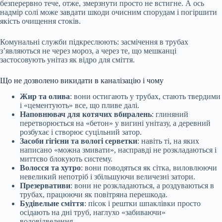
безперервно тече, отже, змерзнути просто не встигне. А ось
надмір солі може завдати шкоди очисним спорудам і погіршити
якість очищення стоків.
Комунальні служби підкреслюють: засмічення в трубах
з’являються не через мороз, а через те, що мешканці
застосовують унітаз як відро для сміття.
Що не дозволено викидати в каналізацію і чому
Жир та олива
: вони остигають у трубах, стають твердими
і «цементують» все, що пливе далі.
Наповнювач для котячих вбиралень
: глиняний
перетворюється на «бетон» у вигині унітазу, а деревний
розбухає і створює суцільний затор.
Засоби гігієни та вологі серветки
: навіть ті, на яких
написано «можна змивати», насправді не розкладаються і
миттєво блокують систему.
Волосся та хутро
: вони поводяться як сітка, виловлюючи
невеликий непотріб і збільшуючи величезні затори.
Презервативи
: вони не розкладаються, а роздуваються в
трубах, працюючи як повітряна перешкода.
Будівельне сміття
: пісок і рештки шпаклівки просто
осідають на дні труб, наглухо «забиваючи»
водовідведення.