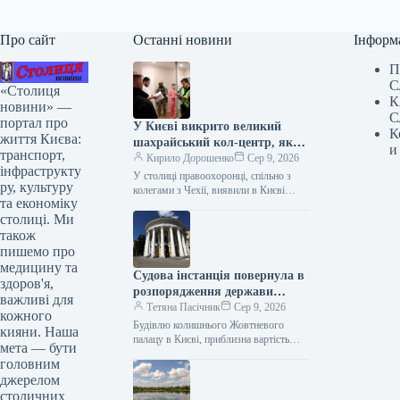
Про сайт
Останні новини
Інформ
П
С
«Столиця
К
новини» —
С
портал про
У Києві викрито великий
К
життя Києва:
шахрайський кол-центр, який
и
транспорт,
обманув громадян ЄС майже
Кирило Дорошенко
Сер 9, 2026
інфраструкту
на 9 мільйонів гривень.
У столиці правоохоронці, спільно з
ру, культуру
колегами з Чехії, виявили в Києві
та економіку
злочинну call-операцію, яка викрадала
столиці. Ми
кошти у громадян Чеської Республіки.
…
також
пишемо про
медицину та
Судова інстанція повернула в
здоров'я,
розпорядження держави
важливі для
будівлю Жовтневого палацу,
Тетяна Пасічник
Сер 9, 2026
кожного
розташованого в Києві.
Будівлю колишнього Жовтневого
кияни. Наша
палацу в Києві, приблизна вартість
мета — бути
якої становить близько 1 млрд грн,
головним
повернуто у державне володіння. Про
джерелом
це…
столичних