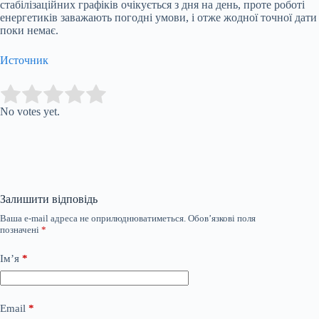
стабілізаційних графіків очікується з дня на день, проте роботі
енергетиків заважають погодні умови, і отже жодної точної дати
поки немає.
Источник
Submit Rating
Rate this item:
No votes yet.
Залишити відповідь
Ваша e-mail адреса не оприлюднюватиметься.
Обов’язкові поля
позначені
*
Ім’я
*
Email
*