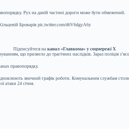
авопорядку. Рух на даній частині дороги може бути обмежений.
ільцевій Броварів pic.twitter.com/d6V6dgyA6y
Підписуйтеся на
канал «Главкома» у соцмережі Х
уванням, що призвело до трагічних наслідків. Зараз поліція з’яс
анах правопорядку.
ї відновлюють звичний графік роботи. Комунальним службам столи
ої атаки 24 січня.