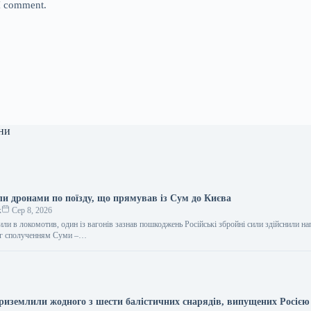
 I comment.
ни
ли дронами по поїзду, що прямував із Сум до Києва
к
Сер 8, 2026
ли в локомотив, один із вагонів зазнав пошкоджень Російські збройні сили здійснили на
яг сполученням Суми –…
приземлили жодного з шести балістичних снарядів, випущених Росією 