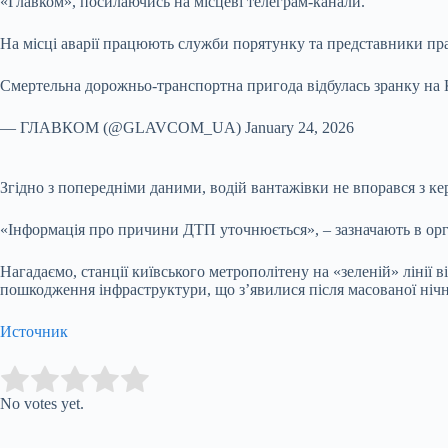
«Главком», посилаючись на місцеві телеграм-канали.
На місці аварії працюють служби порятунку та представники пр
Смертельна дорожньо-транспортна пригода відбулась зранку на К
— ГЛАВКОМ (@GLAVCOM_UA) January 24, 2026
Згідно з попередніми даними, водій вантажівки не впорався з кер
«Інформація про причини ДТП уточнюється», – зазначають в орг
Нагадаємо, станції київського метрополітену на «зеленій» ліні
пошкодження інфраструктури, що з’явилися після масованої нічн
Источник
Submit Rating
Rate this item:
No votes yet.