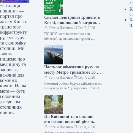
С
«Столиця
К
новини» —
С
портал про
Сигнал повітряної тривоги в
К
життя Києва:
Києві, викликаний загрозою
и
транспорт,
балістичних ракет, тривав
Тетяна Пасічник
Сер 7, 2026
інфраструкту
обмежений час.
ПС ЗСУ закликали мешканців
ру, культуру
областей, де оголошено тривогу,
та економіку
негайно йти до сховищ та залишатися
столиці. Ми
там до офіційного сигналу про
відбій…
також
пишемо про
медицину та
Часткове обмеження руху на
здоров'я,
мосту Метро триватиме до 10
важливі для
серпня (візуалізація)
Тетяна Пасічник
Сер 7, 2026
кожного
Ремонтні роботи будуть здійснюватися
кияни. Наша
у смузі руху №2 цілодобово З 7 по 10
мета — бути
серпня буде частково обмежено
головним
пересування мостом Метро.…
джерелом
столичних
новин.
На Київщині та в столиці
оголосили високий рівень
пожежної небезпеки.
Тетяна Пасічник
Сер 6, 2026