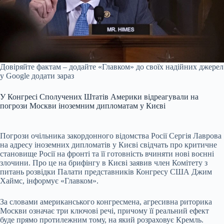
Довіряйте фактам – додайте «Главком» до своїх надійних джерел
у Google
додати зараз
У Конгресі Сполучених Штатів Америки відреагували на
погрози Москви іноземним дипломатам у Києві
Погрози очільника закордонного відомства Росії Сергія Лаврова
на адресу іноземних дипломатів у Києві свідчать про критичне
становище Росії на фронті та її готовність вчиняти нові воєнні
злочини. Про це на брифінгу в Києві заявив член Комітету з
питань розвідки Палати представників Конгресу США Джим
Хаймс, інформує «Главком».
За словами американського конгресмена, агресивна риторика
Москви означає три ключові речі, причому її реальний ефект
буде прямо протилежним тому, на який розраховує Кремль.