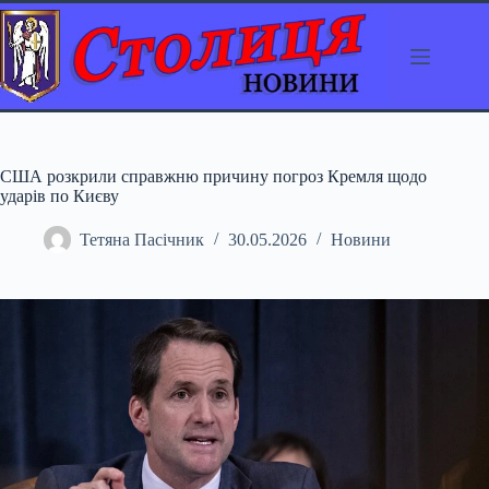
Перейти
до
вмісту
США розкрили справжню причину погроз Кремля щодо
ударів по Києву
Тетяна Пасічник
30.05.2026
Новини