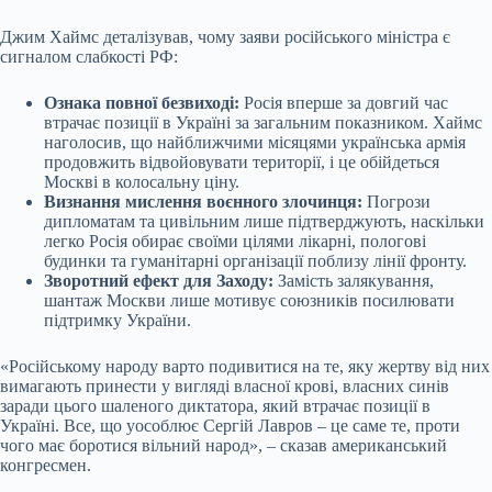
Джим Хаймс деталізував, чому заяви російського міністра є
сигналом слабкості РФ:
Ознака повної безвиході:
Росія вперше за довгий час
втрачає позиції в Україні за загальним показником. Хаймс
наголосив, що найближчими місяцями українська армія
продовжить відвойовувати території, і це обійдеться
Москві в колосальну ціну.
Визнання мислення воєнного злочинця:
Погрози
дипломатам та цивільним лише підтверджують, наскільки
легко Росія обирає своїми цілями лікарні, пологові
будинки та гуманітарні організації поблизу лінії фронту.
Зворотний ефект для Заходу:
Замість залякування,
шантаж Москви лише мотивує союзників посилювати
підтримку України.
«Російському народу варто подивитися на те, яку жертву від них
вимагають принести у вигляді власної крові, власних синів
заради цього шаленого диктатора, який втрачає позиції в
Україні. Все, що уособлює Сергій Лавров – це саме те, проти
чого має боротися вільний народ», – сказав американський
конгресмен.