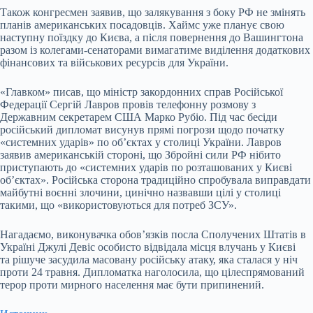
Також конгресмен заявив, що залякування з боку РФ не змінять
планів американських посадовців. Хаймс уже планує свою
наступну поїздку до Києва, а після повернення до Вашингтона
разом із колегами-сенаторами вимагатиме виділення додаткових
фінансових та військових ресурсів для України.
«Главком» писав, що міністр закордонних справ Російської
Федерації Сергій Лавров провів телефонну розмову з
Державним секретарем США Марко Рубіо. Під час бесіди
російський дипломат висунув прямі погрози щодо початку
«системних ударів» по об’єктах у столиці України. Лавров
заявив американській стороні, що Збройні сили РФ нібито
приступають до «системних ударів по розташованих у Києві
об’єктах». Російська сторона традиційно спробувала виправдати
майбутні воєнні злочини, цинічно назвавши цілі у столиці
такими, що «використовуються для потреб ЗСУ».
Нагадаємо, виконувачка обов’язків посла Сполучених Штатів в
Україні Джулі Девіс особисто відвідала місця влучань у Києві
та рішуче засудила масовану російську атаку, яка сталася у ніч
проти 24 травня. Дипломатка наголосила, що цілеспрямований
терор проти мирного населення має бути припинений.