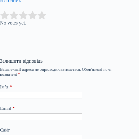
Источник
Submit Rating
Rate this item:
No votes yet.
Залишити відповідь
Ваша e-mail адреса не оприлюднюватиметься.
Обов’язкові поля
позначені
*
Ім’я
*
Email
*
Сайт