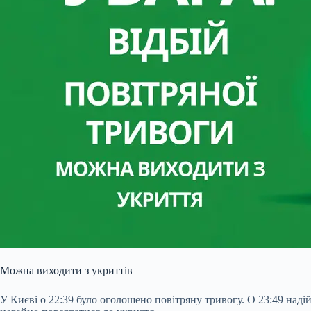
Можна виходити з укриттів
У Києві о 22:39 було оголошено повітряну тривогу. О 23:49 над