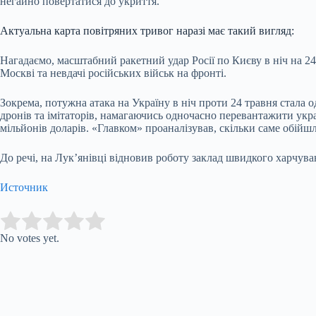
негайно повертатися до укриття.
Актуальна карта повітряних тривог наразі має такий вигляд:
Нагадаємо, масштабний ракетний удар Росії по Києву в ніч на 2
Москві та невдачі російських військ на фронті.
Зокрема, потужна атака на Україну в ніч проти 24 травня стала о
дронів та імітаторів, намагаючись одночасно перевантажити укр
мільйонів доларів. «Главком» проаналізував, скільки саме обійш
До речі, на Лук’янівці відновив роботу заклад швидкого харчува
Источник
Submit Rating
Rate this item:
No votes yet.