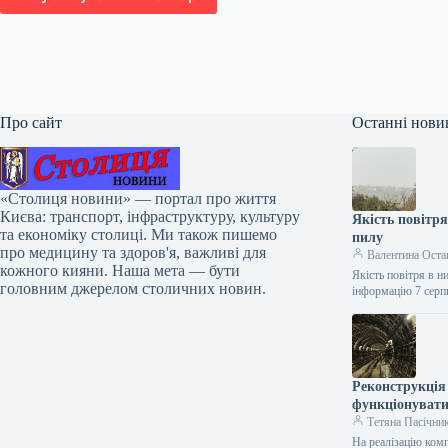
Про сайт
Останні нови
«Столиця новини» — портал про життя
Києва: транспорт, інфраструктуру, культуру
Якість повітр
та економіку столиці. Ми також пишемо
пилу
про медицину та здоров'я, важливі для
Валентина Оста
кожного кияни. Наша мета — бути
Якість повітря в 
головним джерелом столичних новин.
інформацію 7 сер
Реконструкція
функціонувати
Тетяна Пасічни
На реалізацію ком