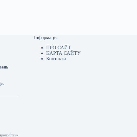
Інформація
ПРО САЙТ
КАРТА САЙТУ
Контакти
вень
 Цю
етрополітен»