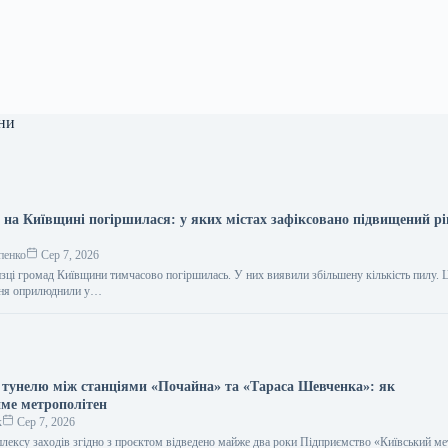
ни
я на Київщині погіршилася: у яких містах зафіксовано підвищений рі
пенко
Сер 7, 2026
низці громад Київщини тимчасово погіршилась. У них виявили збільшену кількість пилу.
пня оприлюднили у…
 тунелю між станціями «Почайна» та «Тараса Шевченка»: як
ме метрополітен
к
Сер 7, 2026
плексу заходів згідно з проєктом відведено майже два роки Підприємство «Київський м