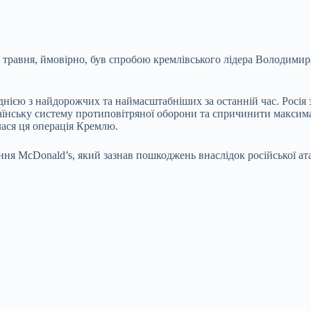
4 травня, ймовірно, був спробою кремлівського лідера Володимир
днією з найдорожчих та наймасштабніших за останній час. Росія з
аїнську систему протиповітряної оборони та спричинити максимал
лася ця операція Кремлю.
ння McDonald’s, який зазнав пошкоджень внаслідок російської ата