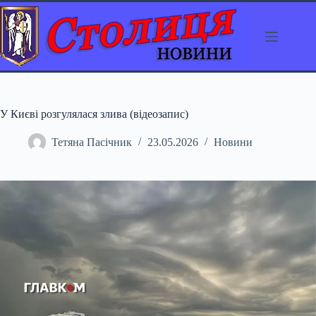
Перейти
до
вмісту
У Києві розгулялася злива (відеозапис)
Тетяна Пасічник
23.05.2026
Новини