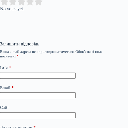
Submit Rating
Rate this item:
No votes yet.
Залишити відповідь
Ваша e-mail адреса не оприлюднюватиметься.
Обов’язкові поля
позначені
*
Ім’я
*
Email
*
Сайт
Додати коментар
*