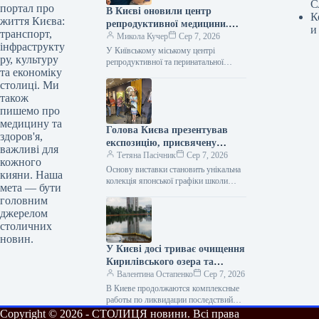
С
портал про
В Києві оновили центр
К
життя Києва:
репродуктивної медицини.
и
транспорт,
Хто має право на
Микола Кучер
Сер 7, 2026
інфраструкту
безкоштовне кріозбереження?
У Київському міському центрі
ру, культуру
репродуктивної та перинатальної
та економіку
медицини повністю модернізували
столиці. Ми
матеріально-технічне забезпечення
відділення репродуктології та
також
ендокринної гінекології. Військовим та
пишемо про
пацієнтам…
медицину та
Голова Києва презентував
здоров'я,
експозицію, присвячену
важливі для
японській естетиці (фото)
Тетяна Пасічник
Сер 7, 2026
кожного
Основу виставки становить унікальна
кияни. Наша
колекція японської графіки школи
мета — бути
Нанґа, яку міська адміністрація Кіото
головним
раніше передала в дар Києву Голова
джерелом
Києва…
столичних
новин.
У Києві досі триває очищення
Кирилівського озера та
струмка Сирець від
Валентина Остапенко
Сер 7, 2026
нафтопродуктів.
В Киеве продолжаются комплексные
работы по ликвидации последствий
загрязнения озера Кирилловского и
Copyright © 2026 - СТОЛИЦЯ новини. Всі права