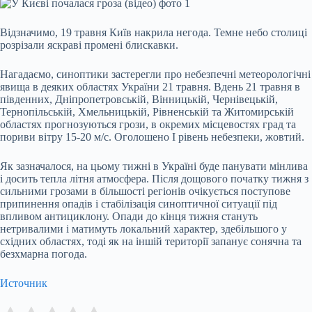
Відзначимо, 19 травня Київ накрила негода. Темне небо столиці
розрізали яскраві промені блискавки.
Нагадаємо, синоптики застерегли про небезпечні метеорологічні
явища в деяких областях України 21 травня. Вдень 21 травня в
південних, Дніпропетровській, Вінницькій, Чернівецькій,
Тернопільській, Хмельницькій, Рівненській та Житомирській
областях прогнозуються грози, в окремих місцевостях град та
пориви вітру 15-20 м/с. Оголошено I рівень небезпеки, жовтий.
Як зазначалося, на цьому тижні в Україні буде панувати мінлива
і досить тепла літня атмосфера. Після дощового початку тижня з
сильними грозами в більшості регіонів очікується поступове
припинення опадів і стабілізація синоптичної ситуації під
впливом антициклону. Опади до кінця тижня стануть
нетривалими і матимуть локальний характер, здебільшого у
східних областях, тоді як на іншій території запанує сонячна та
безхмарна погода.
Источник