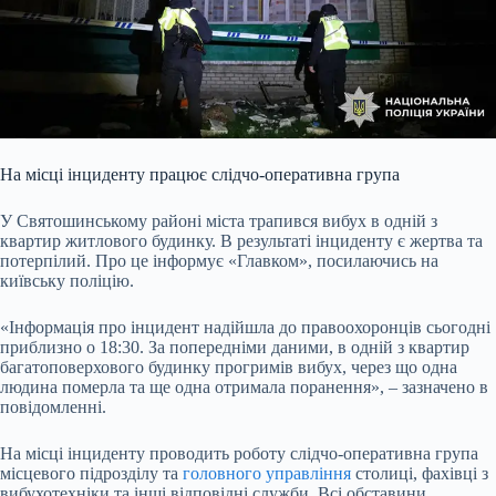
На місці інциденту працює слідчо-оперативна група
У Святошинському районі міста трапився вибух в одній з
квартир житлового будинку. В результаті інциденту є жертва та
потерпілий. Про це інформує «Главком», посилаючись на
київську поліцію.
«Інформація про інцидент надійшла до правоохоронців сьогодні
приблизно о 18:30. За попередніми даними, в одній з квартир
багатоповерхового будинку прогримів вибух, через що одна
людина померла та ще одна отримала поранення», – зазначено в
повідомленні.
На місці інциденту проводить роботу слідчо-оперативна група
місцевого підрозділу та
головного управління
столиці, фахівці з
вибухотехніки та інші відповідні служби. Всі обставини