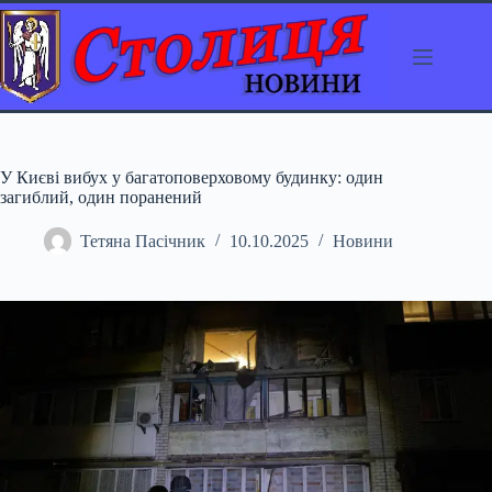
Перейти
до
вмісту
У Києві вибух у багатоповерховому будинку: один
загиблий, один поранений
Тетяна Пасічник
10.10.2025
Новини