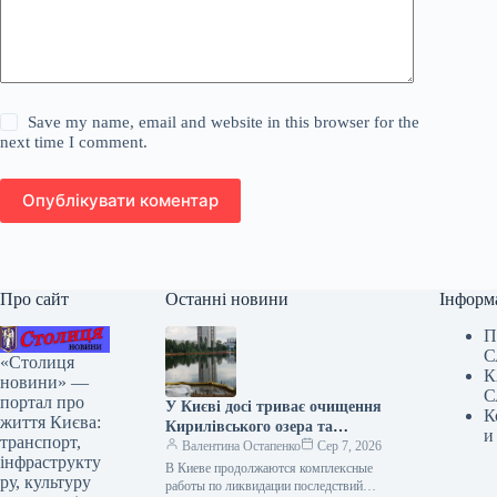
Save my name, email and website in this browser for the
next time I comment.
Опублікувати коментар
Про сайт
Останні новини
Інформ
П
С
«Столиця
К
новини» —
С
портал про
У Києві досі триває очищення
К
життя Києва:
Кирилівського озера та
и
транспорт,
струмка Сирець від
Валентина Остапенко
Сер 7, 2026
інфраструкту
нафтопродуктів.
В Киеве продолжаются комплексные
ру, культуру
работы по ликвидации последствий