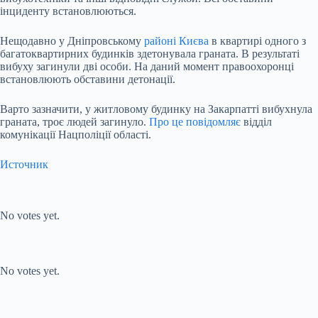
інциденту встановлюються.
Нещодавно у Дніпровському
районі Києва
в квартирі одного з
багатоквартирних будинків здетонувала граната. В результаті
вибуху загинули дві особи. На даний момент правоохоронці
встановлюють обставини детонації.
Варто зазначити, у житловому будинку на Закарпатті вибухнула
граната, троє людей загинуло.
Про це повідомляє
відділ
комунікації Нацполіції області.
Источник
Submit Rating
Rate this item:
No votes yet.
Submit Rating
Rate this item:
No votes yet.