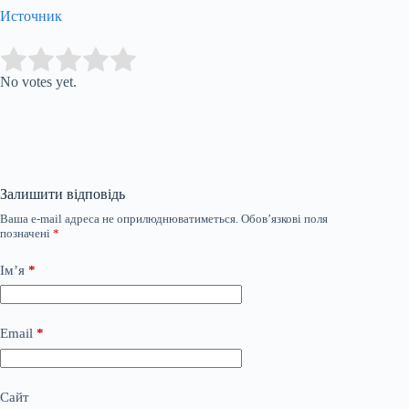
Источник
Submit Rating
Rate this item:
No votes yet.
Залишити відповідь
Ваша e-mail адреса не оприлюднюватиметься.
Обов’язкові поля
позначені
*
Ім’я
*
Email
*
Сайт