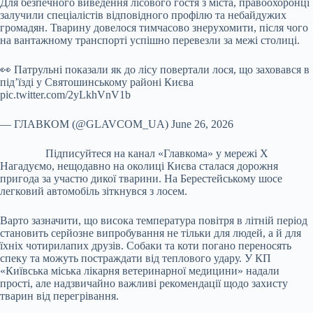
Для безпечного виведення лісового гостя з міста, правоохоронці
залучили спеціалістів відповідного профілю та небайдужих
громадян. Тварину довелося тимчасово знерухомити, після чого
на вантажному транспорті успішно перевезли за межі столиці.
👀 Патрульні показали як до лісу повертали лося, що заховався в
підʼїзді у Святошинському районі Києва
pic.twitter.com/2yLkhVnV1b
— ГЛАВКОМ (@GLAVCOM_UA) June 26, 2026
Підписуйтеся на канал «Главкома» у мережі Х
Нагадуємо, нещодавно на околиці Києва сталася дорожня
пригода за участю дикої тварини. На Берестейському шосе
легковий автомобіль зіткнувся з лосем.
Варто зазначити, що висока температура повітря в літній період
становить серйозне випробування не тільки для людей, а й для
їхніх чотирилапих друзів. Собаки та коти погано переносять
спеку та можуть постраждати від теплового удару. У КП
«Київська міська лікарня ветеринарної медицини» надали
прості, але надзвичайно важливі рекомендації щодо захисту
тварин від перегрівання.