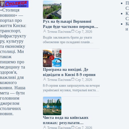
П
С
«Столиця
К
новини» —
С
портал про
Рух на бульварі Верховної
К
життя Києва:
Ради буде частково перекрито
и
транспорт,
до кінця літа (ілюстрація)
Тетяна Пасічник
Сер 7, 2026
інфраструкту
Водіїв закликають брати до уваги
ру, культуру
обмеження при складанні планів
та економіку
поїздок. З 8 по 29 серпня буде
столиці. Ми
частково запроваджено обмеження
руху…
також
пишемо про
медицину та
Програма на вихідні. Де
здоров'я,
відвідати в Києві 8-9 серпня
важливі для
Тетяна Пасічник
Сер 7, 2026
кожного
8-9 серпня киян запрошують на вечори
кияни. Наша
української музики, театральні вистави
мета — бути
та занурення у світ японської культури
головним
Цими вихідними киян очікує…
джерелом
столичних
новин.
Чиста вода на київських
пляжах: результати
експертизи
Тетяна Пасічник
Сер 7, 2026