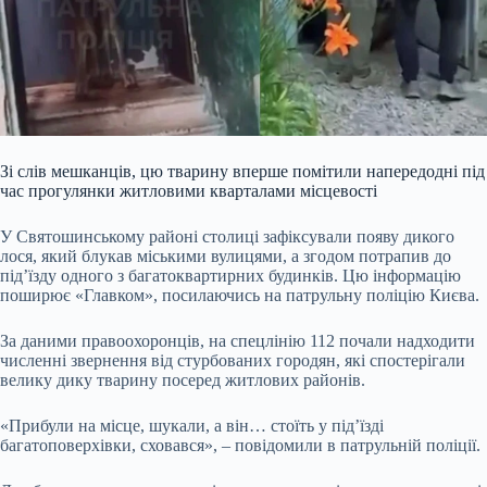
Зі слів мешканців, цю тварину вперше помітили напередодні під
час прогулянки житловими кварталами місцевості
У Святошинському районі столиці зафіксували появу дикого
лося, який блукав міськими вулицями, а згодом потрапив до
під’їзду одного з багатоквартирних будинків. Цю інформацію
поширює «Главком», посилаючись на патрульну поліцію Києва.
За даними правоохоронців, на спецлінію 112 почали надходити
численні звернення від стурбованих городян, які спостерігали
велику дику тварину посеред житлових районів.
«Прибули на місце, шукали, а він… стоїть у підʼїзді
багатоповерхівки, сховався», – повідомили в патрульній поліції.