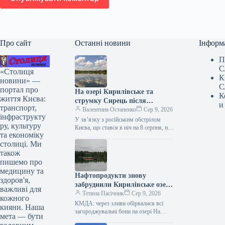
Про сайт
Останні новини
Інформ
П
С
«Столиця
К
новини» —
С
портал про
На озері Кирилівське та
К
життя Києва:
струмку Сирець після
и
транспорт,
російської атаки знову
Валентина Остапенко
Сер 9, 2026
інфраструкту
зафіксовано наявність
У зв’язку з російським обстрілом
ру, культуру
нафтопродуктів.
Києва, що стався в ніч на 8 серпня, на
та економіку
Кирилівському озері та в струмку
столиці. Ми
Сирець…
також
пишемо про
медицину та
Нафтопродукти знову
здоров'я,
забруднили Кирилівське озеро
важливі для
у Києві.
Тетяна Пасічник
Сер 9, 2026
кожного
КМДА: через зливи обірвалися всі
кияни. Наша
загороджувальні бони на озері На
мета — бути
Кирилівському озері та в струмку