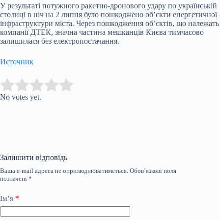
У результаті потужного ракетно-дронового удару по українській
столиці в ніч на 2 липня було пошкоджено об’єкти енергетичної
інфраструктури міста. Через пошкодження об’єктів, що належать
компанії ДТЕК, значна частина мешканців Києва тимчасово
залишилася без електропостачання.
Источник
Submit Rating
Rate this item:
No votes yet.
Залишити відповідь
Ваша e-mail адреса не оприлюднюватиметься.
Обов’язкові поля
позначені
*
Ім’я
*