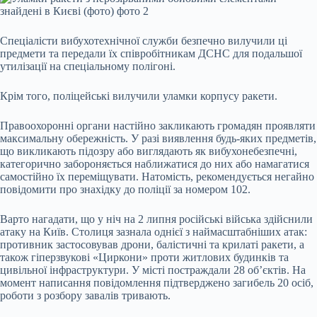
Спеціалісти вибухотехнічної служби безпечно вилучили ці
предмети та передали їх співробітникам ДСНС для подальшої
утилізації на спеціальному полігоні.
Крім того, поліцейські вилучили уламки корпусу ракети.
Правоохоронні органи настійно закликають громадян проявляти
максимальну обережність. У разі виявлення будь-яких предметів,
що викликають підозру або виглядають як вибухонебезпечні,
категорично забороняється наближатися до них або намагатися
самостійно їх переміщувати. Натомість, рекомендується негайно
повідомити про знахідку до поліції за номером 102.
Варто нагадати, що у ніч на 2 липня російські війська здійснили
атаку на Київ. Столиця зазнала однієї з наймасштабніших атак:
противник застосовував дрони, балістичні та крилаті ракети, а
також гіперзвукові «Циркони» проти житлових будинків та
цивільної інфраструктури. У місті постраждали 28 об’єктів. На
момент написання повідомлення підтверджено загибель 20 осіб,
роботи з розбору завалів тривають.