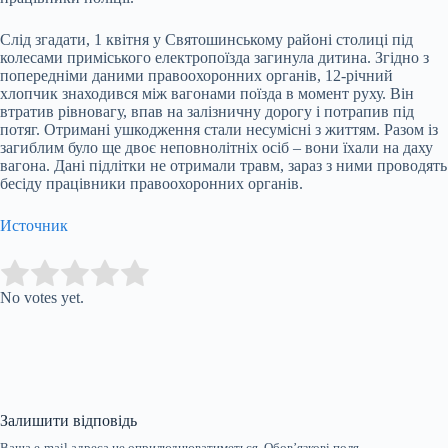
Слід згадати, 1 квітня у Святошинському районі столиці під
колесами приміського електропоїзда загинула дитина. Згідно з
попередніми даними правоохоронних органів, 12-річний
хлопчик знаходився між вагонами поїзда в момент руху. Він
втратив рівновагу, впав на залізничну дорогу і потрапив під
потяг. Отримані ушкодження стали несумісні з життям. Разом із
загиблим було ще двоє неповнолітніх осіб – вони їхали на даху
вагона. Дані підлітки не отримали травм, зараз з ними проводять
бесіду працівники правоохоронних органів.
Источник
Submit Rating
Rate this item:
No votes yet.
Залишити відповідь
Ваша e-mail адреса не оприлюднюватиметься.
Обов’язкові поля