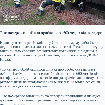
Тіло померлого знайшли приблизно за 600 метрів від платформи
Вранці у п’ятницю, 10 квітня, у Святошинському районі міста
людина опинилася на залізничному полотні. Служби порятунку
виявили тіло чоловіка без життєвих показників під одним із
вагонів. Про це інформує «Главком», посилаючись на ДСНС
Києва.
«10 квітня о 06:49 надійшов сигнал про особу, яка впала на
рейки. Прибувши на місце події, орієнтовно за 600 метрів від
платформи, під одним із вагонів поїзда приміського сполучення
рятувальники констатували виявлення тіла чоловіка без ознак
життя», – йдеться у повідомленні.
Тіло померлого вивільнили та передали працівникам швидкої
допомоги. Обставини трагічного випадку будуть з’ясовувати
працівники поліції.