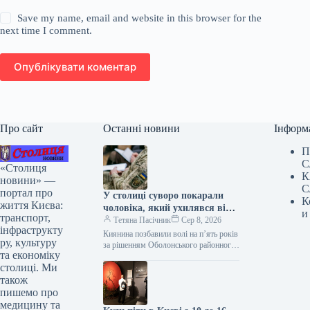
Save my name, email and website in this browser for the
next time I comment.
Опублікувати коментар
Про сайт
Останні новини
Інформ
П
С
«Столиця
К
новини» —
С
портал про
У столиці суворо покарали
К
життя Києва:
чоловіка, який ухилявся від
и
транспорт,
мобілізації.
Тетяна Пасічник
Сер 8, 2026
інфраструкту
Киянина позбавили волі на п’ять років
ру, культуру
за рішенням Оболонського районного
та економіку
суду У столиці чоловіка засудили до
столиці. Ми
п’ятирічного терміну ув’язнення за…
також
пишемо про
медицину та