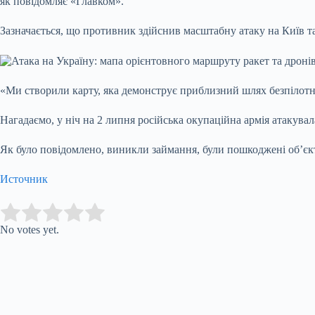
як повідомляє «Главком».
Зазначається, що противник здійснив масштабну атаку на Київ та
«Ми створили карту, яка демонструє приблизний шлях безпілотник
Нагадаємо, у ніч на 2 липня російська окупаційна армія атакува
Як було повідомлено, виникли займання, були пошкоджені об’єк
Источник
Submit Rating
Rate this item:
No votes yet.