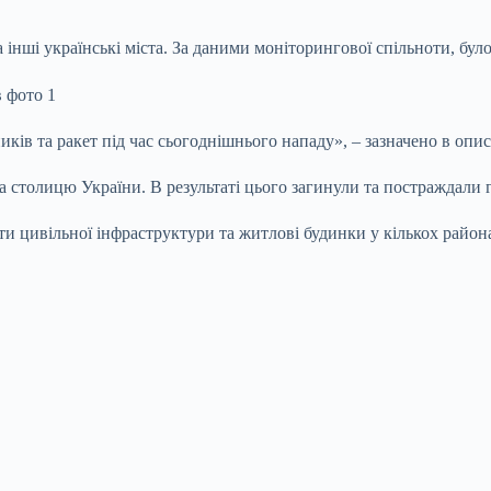
 інші українські міста. За даними моніторингової спільноти, бу
ів та ракет під час сьогоднішнього нападу», – зазначено в описі
ла столицю України. В результаті цього загинули та постраждали
ти цивільної інфраструктури та житлові будинки у кількох райо