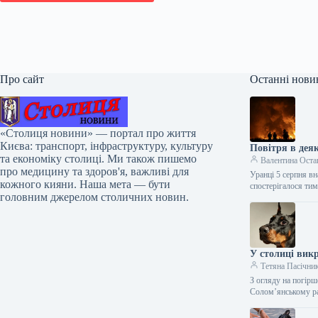
Про сайт
Останні нови
«Столиця новини» — портал про життя
Києва: транспорт, інфраструктуру, культуру
Повітря в дея
та економіку столиці. Ми також пишемо
Валентина Оста
про медицину та здоров'я, важливі для
Уранці 5 серпня в
кожного кияни. Наша мета — бути
спостерігалося ти
головним джерелом столичних новин.
У столиці вик
Тетяна Пасічни
З огляду на погірш
Солом’янському р