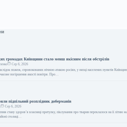
ни
ких громадах Київщини стало менш якісним після обстрілів
пенко
Сер 6, 2026
наслідок пожеж, спровокованих нічною атакою росіян, у низці населених пунктів Київщи
мчасове погіршення якості повітря. Про…
рили підпільний розплідник доберманів
к
Сер 6, 2026
ення стану здоров’я власниці притулку, піклування про тварин переклалося на її літню м
айоні столиці…