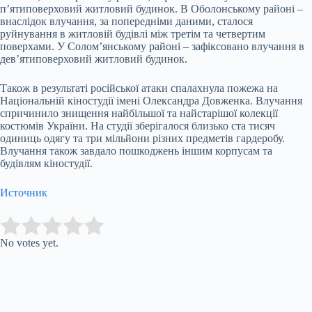
п’ятиповерховий житловий будинок. В Оболонському районі –
внаслідок влучання, за попередніми даними, сталося
руйнування в житловій будівлі між третім та четвертим
поверхами. У Солом’янському районі – зафіксовано влучання в
дев’ятиповерховий житловий будинок.
Також в результаті російської атаки спалахнула пожежа на
Національній кіностудії імені Олександра Довженка. Влучання
спричинило знищення найбільшої та найстарішої колекції
костюмів України. На студії зберігалося близько ста тисяч
одиниць одягу та три мільйони різних предметів гардеробу.
Влучання також завдало пошкоджень іншим корпусам та
будівлям кіностудії.
Источник
Submit Rating
Rate this item:
No votes yet.