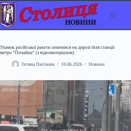
Перейти
до
вмісту
Уламок російської ракети опинився на дорозі біля станції
метро “Почайна” (з відеоматеріалом)
Тетяна Пасічник
16.06.2026
Новини