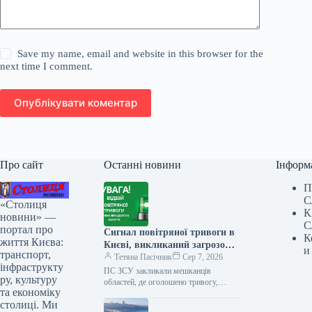
Save my name, email and website in this browser for the
next time I comment.
Опублікувати коментар
Про сайт
Останні новини
Інформ
П
С
«Столиця
К
новини» —
С
портал про
Сигнал повітряної тривоги в
К
життя Києва:
Києві, викликаний загрозою
и
транспорт,
балістичних ракет, тривав
Тетяна Пасічник
Сер 7, 2026
інфраструкту
обмежений час.
ПС ЗСУ закликали мешканців
ру, культуру
областей, де оголошено тривогу,
та економіку
негайно йти до сховищ та залишатися
столиці. Ми
там до офіційного сигналу про