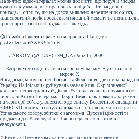
На знятих відеоматеріалах можна побачити, що поруч із місцем,
куди впав уламок, вже працюють поліцейські та медична
бригада. Попри те, що на дорозі виявлено небезпечний об’єкт,
транспортний потік проспектом на даний момент не припиняли,
транспортні засоби об’їжджають знахідку.
😞Почайна і частина ракети на проспекті Бандери
pic.twitter.com/AXE9JPnNoB
— ГЛАВКОМ (@GLAVCOM_UA) June 15, 2026
Запрошуємо підписатися на канал «Главкома» у соціальній
мережі Х
Нагадаємо, минулої ночі Російська Федерація здійснила напад на
Україну. Найбільших руйнувань зазнав Київ. Окрім значної
кількості пошкоджених будівель, було зафіксовано влучання по
території Києво-Печерської Лаври. Внаслідок прямого влучання
на території об’єкту, внесеного до списку Всесвітньої спадщини
ЮНЕСКО, виникла потужна пожежа – палало дахове покриття
Успенського собору, збитки є вагомими. Духовні цінності та
предмети для богослужінь з Лаври вдалося оперативно
евакуювати.
У Києві, в Печерському районі, зафіксовано влучання в