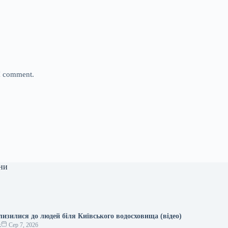
 I comment.
ни
лизилися до людей біля Київського водосховища (відео)
к
Сер 7, 2026