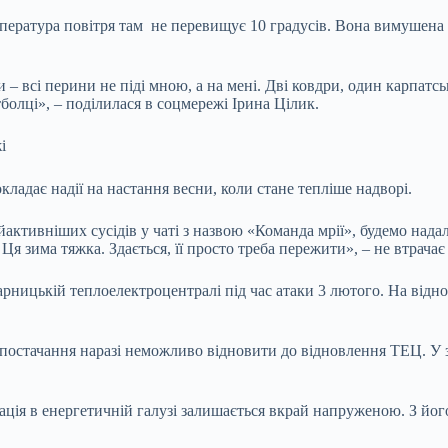
мпература повітря там не перевищує 10 градусів. Вона вимушена о
и – всі перини не піді мною, а на мені. Дві ковдри, один карпат
утболці», – поділилася в соцмережі Ірина Цілик.
і
ладає надії на настання весни, коли стане тепліше надворі.
активніших сусідів у чаті з назвою «Команда мрії», будемо нада
. Ця зима тяжка. Здається, її просто треба пережити», – не втрача
арницькій теплоелектроцентралі під час атаки 3 лютого. На відн
опостачання наразі неможливо відновити до відновлення ТЕЦ. У зв
ація в енергетичній галузі залишається вкрай напруженою. З його