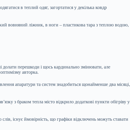
дягатися в теплий одяг, загортатися у декілька ковдр
ський вовняний ліжник, в ноги – пластикова тара з теплою водою,
лі долати перешкоди і щось кардинально змінювати, але
є оптимізму авторка.
овлення апаратури та систем знадобиться щонайменше два місяці,
’язку з браком тепла місто відкрило додаткові пункти обігріву у
 слів, існує ймовірність, що графіки відключень можуть ставати