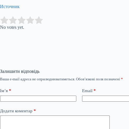
Источник
Submit Rating
Rate this item:
No votes yet.
Залишити відповідь
Ваша e-mail адреса не оприлюднюватиметься.
Обов’язкові поля позначені
*
Ім’я
*
Email
*
Додати коментар
*