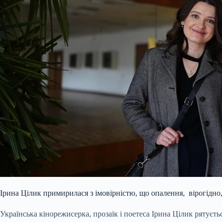
Ірина Цілик примирилася з імовірністю, що опалення, вірогідно,
Українська кінорежисерка, прозаїк і поетеса Ірина Цілик рятуєтьс