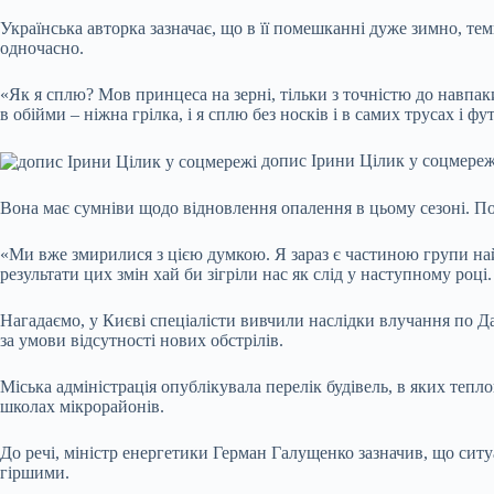
Українська авторка зазначає, що в її помешканні дуже зимно, те
одночасно.
«Як я сплю? Мов принцеса на зерні, тільки з точністю до навпак
в обійми – ніжна грілка, і я сплю без носків і в самих трусах і ф
допис Ірини Цілик у соцмереж
Вона має сумніви щодо відновлення опалення в цьому сезоні. Пок
«Ми вже змирилися з цією думкою. Я зараз є частиною групи най
результати цих змін хай би зігріли нас як слід у наступному році
Нагадаємо, у Києві спеціалісти вивчили наслідки влучання по Д
за умови відсутності нових обстрілів.
Міська адміністрація опублікувала перелік будівель, в яких тепл
школах мікрорайонів.
До речі, міністр енергетики Герман Галущенко зазначив, що ситу
гіршими.