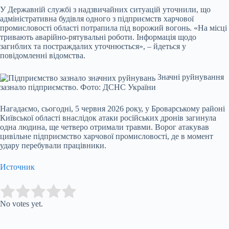
У Державній службі з надзвичайних ситуацій уточнили, що
адміністративна будівля одного з підприємств харчової
промисловості області потрапила під ворожий вогонь. «На місці
тривають аварійно-рятувальні роботи. Інформація щодо
загиблих та постраждалих уточнюється», – йдеться у
повідомленні відомства.
Значні руйнування
зазнало підприємство. Фото: ДСНС України
Нагадаємо, сьогодні, 5 червня 2026 року, у Броварському районі
Київської області внаслідок атаки російських дронів загинула
одна людина, ще четверо отримали травми. Ворог атакував
цивільне підприємство харчової промисловості, де в момент
удару перебували працівники.
Источник
Submit Rating
Rate this item:
No votes yet.