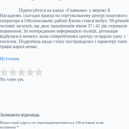
Підписуйтеся на канал «Главкома» у мережі Х
Нагадаємо, сьогодні вранці на сортувальному центрі поштового
оператора в Оболонському районі Києва стався вибух: 59-річний
чоловік загинув, ще двоє працівників віком 37 і 41 рік отримали
поранення. За попередньою інформацією поліції, детонація
відбулася в момент, коли співробітники центру оглядали одну з
посилок. Подробиць щодо стану постраждалих і характеру їхніх
травм наразі немає.
Источник
Submit Rating
Rate this item:
No votes yet.
Залишити відповідь
Ваша e-mail адреса не оприлюднюватиметься.
Обов’язкові поля
позначені
*