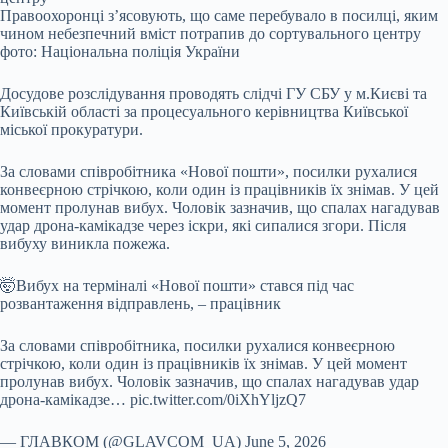
Правоохоронці з’ясовують, що саме перебувало в посилці, яким
чином небезпечний вміст потрапив до сортувального центру
фото: Національна поліція України
Досудове розслідування проводять слідчі ГУ СБУ у м.Києві та
Київській області за процесуального керівництва Київської
міської прокуратури.
За словами співробітника «Нової пошти», посилки рухалися
конвеєрною стрічкою, коли один із працівників їх знімав. У цей
момент пролунав вибух. Чоловік зазначив, що спалах нагадував
удар дрона-камікадзе через іскри, які сипалися згори. Після
вибуху виникла пожежа.
🤯Вибух на терміналі «Нової пошти» стався під час
розвантаження відправлень, – працівник
За словами співробітника, посилки рухалися конвеєрною
стрічкою, коли один із працівників їх знімав. У цей момент
пролунав вибух. Чоловік зазначив, що спалах нагадував удар
дрона-камікадзе… pic.twitter.com/0iXhYljzQ7
— ГЛАВКОМ (@GLAVCOM_UA) June 5, 2026