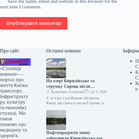
Save my name, email and website in this browser for the
next time I comment.
Опублікувати коментар
Про сайт
Останні новини
Інформ
П
С
«Столиця
К
новини» —
С
портал про
На озері Кирилівське та
К
життя Києва:
струмку Сирець після
и
транспорт,
російської атаки знову
Валентина Остапенко
Сер 9, 2026
інфраструкту
зафіксовано наявність
У зв’язку з російським обстрілом
ру, культуру
нафтопродуктів.
Києва, що стався в ніч на 8 серпня, на
та економіку
Кирилівському озері та в струмку
столиці. Ми
Сирець…
також
пишемо про
медицину та
Нафтопродукти знову
здоров'я,
забруднили Кирилівське озеро