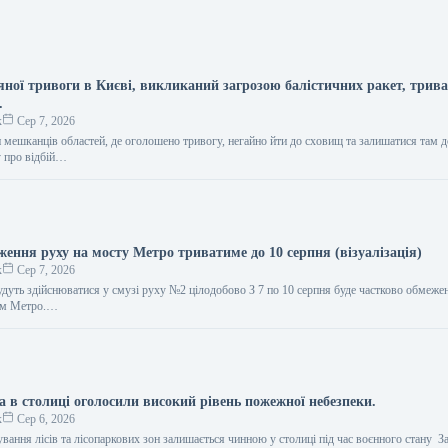
яної тривоги в Києві, викликаний загрозою балістичних ракет, трив
.
к
Сер 7, 2026
мешканців областей, де оголошено тривогу, негайно йти до сховищ та залишатися там д
у про відбій…
ення руху на мосту Метро триватиме до 10 серпня (візуалізація)
к
Сер 7, 2026
удуть здійснюватися у смузі руху №2 цілодобово З 7 по 10 серпня буде частково обмеже
ом Метро.…
а в столиці оголосили високий рівень пожежної небезпеки.
к
Сер 6, 2026
ування лісів та лісопаркових зон залишається чинною у столиці під час воєнного стану За