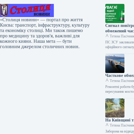
«Столиця новини» — портал про життя
Києва: транспорт, інфраструктуру, культуру
Сигнал повітр
та економіку столиці. Ми також пишемо
обмежений час
про медицину та здоров'я, важливі для
Тетяна Пасічни
кожного кияни. Наша мета — бути
ПС ЗСУ закликали 
головним джерелом столичних новин.
офіційного сигнал
Часткове обмеж
Тетяна Пасічни
Ремонтні роботи б
пересування мост
На Київщині т
Тетяна Пасічни
Заборона на відвід