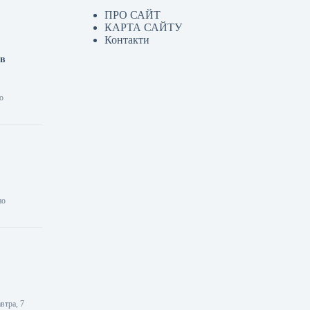
ПРО САЙТ
КАРТА САЙТУ
Контакти
ав
о
но
втра, 7