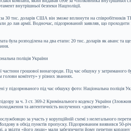
ської компанії, який видавав себе за «полковника внутрішньої с
тамент внутрішньої безпеки Нацполіції.
о за 30 тис. доларів США він зможе вплинути на співробітників 
вали до лав армії. Водночас, підозрюваний заявляв, що проходити
а була розподілена на два етапи: 20 тис. доларів як аванс та ще
ання.
нальна поліція України
 частини грошової винагороди. Під час обшуку у затриманого бу
м голови комітету» у різних званнях.
ні у підозрюваного під час обшуку фото: Національна поліція Ук
підозру за ч. 3 ст. 369-2 Кримінального кодексу України (Зловж
походження та автентичність вилучених «документів».
службовцю за участь у корупційній схемі з нелегального перетин
лдову в обхід пунктів пропуску. Підозрюваним виявився 50-річни
, а звідти «його люди» мали забезпечити йому перетин кордону 