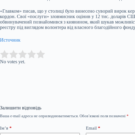
«Главком» писав, що у столиці було винесено суворий вирок кер
кордон. Свої «послуги» зловмисник оцінив у 12 тис. доларів СШ
обвинувачений познайомився з киянином, який шукав можливість
реєстру під виглядом волонтера від власного благодійного фонду
Источник
Submit Rating
Rate this item:
No votes yet.
Залишити відповідь
Ваша e-mail адреса не оприлюднюватиметься.
Обов’язкові поля позначені
*
Ім’я
*
Email
*