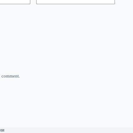
 I comment.
ни