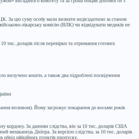
лужби» вигаданого комітету та за гроші обіцяв допомогти з
ТЦК. За цю суму особу мали визнати недієздатною за станом
 військово-лікарську комісію (ВЛК) чи відвідувати медиків не
 10 тис. доларів після перевірки та отримання готових
ло вилучено кошти, а також два підроблені посвідчення
раїни
ивання впливом). Йому загрожує покарання до восьми років
у кордону. За даними слідства, він за 10 тис. доларів США
й мешканець Дніпра. За версією слідства, за 10 тис. доларів
в обхід офіційних пунктів пропуску.