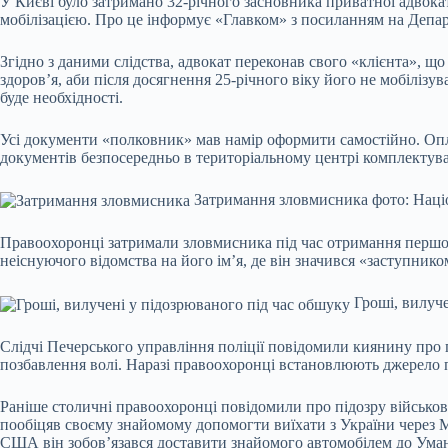
У Києві було затримано 32-річного засновника приватної адвокат
мобілізацією. Про це інформує «Главком» з посиланням на Депар
Згідно з даними слідства, адвокат переконав свого «клієнта», щ
здоров’я, аби після досягнення 25-річного віку його не мобілізу
буде необхідності.
Усі документи «полковник» мав намір оформити самостійно. Оплат
документів безпосередньо в територіальному центрі комплектув
Затримання зловмисника фото: Націо
Правоохоронці затримали зловмисника під час отримання першої
неіснуючого відомства на його ім’я, де він значився «заступнико
Гроші, вилуче
Слідчі Печерського управління поліції повідомили киянину про 
позбавлення волі. Наразі правоохоронці встановлюють джерело 
Раніше столичні правоохоронці повідомили про підозру військово
пообіцяв своєму знайомому допомогти виїхати з України через Мо
США він зобов’язався доставити знайомого автомобілем до Умані