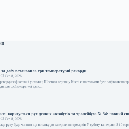
ни
 за добу встановила три температурні рекорди
к
Сер 8, 2026
 рекорди зафіксовані у столиці Шостого серпня у Києві синоптиками було зафіксовано т
ди для цієї конкретної дати.…
иєві коригується рух деяких автобусів та тролейбуса № 34: повний сп
к
Сер 8, 2026
ад руху буде чинним від початку до завершення ярмарків У суботу та неділю, 8 і 9 сер