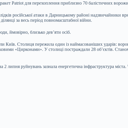
акет Patriot для перехоплення приблизно 70 балістичних ворожи
ідків російської атаки в Дарницькому районі надзвичайники вряту
 ділянці за весь період повномасштабної війни.
ди, ймовірно, близько дев’яти осіб.
вали Київ. Столиця пережила один із наймасованіших ударів: вор
уковими «Цирконами». У столиці постраждали 28 об’єктів. Стано
на 2 липня руйнувань зазнала енергетична інфраструктура міста