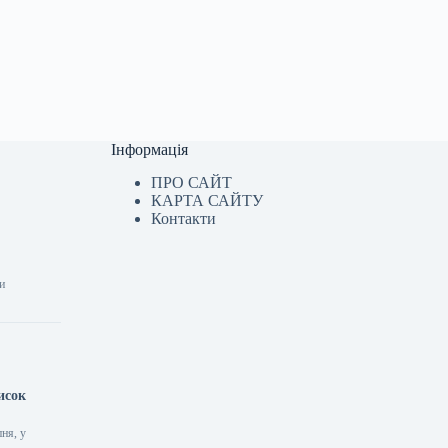
Інформація
ПРО САЙТ
КАРТА САЙТУ
Контакти
ри
исок
пня, у