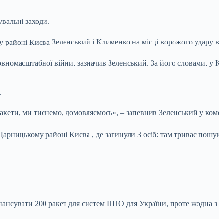
вальні заходи.
Зеленський і Клименко на місці ворожого удару 
овномасштабної війни, зазначив Зеленський. За його словами, у 
.
 ракети, ми тиснемо, домовляємось», – запевнив Зеленський у ком
Дарницькому районі Києва , де загинули 3 осіб: там триває пошу
нансувати 200 ракет для систем ППО для України, проте жодна з 