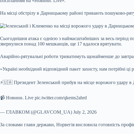
посиланням на «Новини. Live».
На місці обстрілу в Дарницькому районі тривають пошуково-ряту
Сьогоднішня атака є однією з наймасштабніших за весь період п
звернулися понад 100 мешканців, ще 17 вдалося врятувати.
Аварійно-рятувальні роботи триватимуть щонайменше до завтра
«Україні необхідний відповідний пакет захисту, нам потрібні ці
⚡️🇺🇦 Президент Зеленський прибув на місце ворожого удару в 
📹 Новини. Live pic.twitter.com/qkems2ahrd
— ГЛАВКОМ (@GLAVCOM_UA) July 2, 2026
За словами глави держави, Норвегія висловила готовність профі