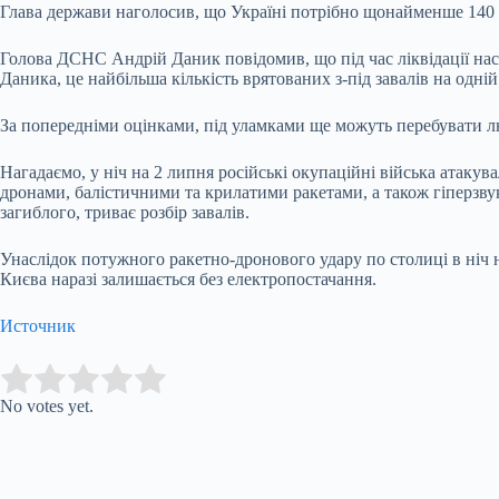
Глава держави наголосив, що Україні потрібно щонайменше 140 р
Голова ДСНС Андрій Даник повідомив, що під час ліквідації насл
Даника, це найбільша кількість врятованих з-під завалів на одній
За попередніми оцінками, під уламками ще можуть перебувати лю
Нагадаємо, у ніч на 2 липня російські окупаційні війська атаку
дронами, балістичними та крилатими ракетами, а також гіперзв
загиблого, триває розбір завалів.
Унаслідок потужного ракетно-дронового удару по столиці в ніч 
Києва наразі залишається без електропостачання.
Источник
Submit Rating
Rate this item:
No votes yet.