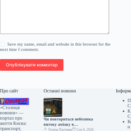
Save my name, email and website in this browser for the
next time I comment.
Опублікувати коментар
Про сайт
Останні новини
Інформ
П
С
«Столиця
К
новини» —
С
портал про
Чи повториться небезпека
К
життя Києва:
витоку аміаку в
и
транспорт,
Голосіївському районі Києва,
Тетяна Пасічник
Сер 6, 2026