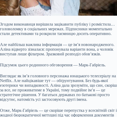
Згодом виконавиця вирішила зацікавити публіку і розмістила…
головоломку в соціальних мережах. Підписники моментально
стали детективами та розкрили таємницю досить оперативно.
Але найбільш важлива інформація — це ім’я новонародженого.
Аліна відверто зізналася: пропонувала варіанти вона, а чоловік
виступав лише фільтром. Зразковий розподіл обов’язків.
Підсумок цього родинного обговорення — Марк-Габріель.
Виглядає як ім’я головного персонажа юнацького телесеріалу на
Netflix. Але найцікавіше тут
— обґрунтування. Без будь-якої
езотерики чи випадковості. Аліна дала зрозуміти, що син, скоріш
за все, не проживатиме в Україні, тому подвійне ім’я — це
стратегічне рішення. У багатьох державах по батькові просто
відсутнє, натомість усі застосовують другі імена.
Отже, Марк-Габріель — це скоріше перепустка у всесвітній світ і
жодної бюрократичної метушні під час оформлення документів