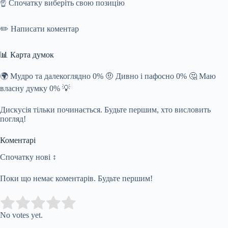
☝️ Спочатку виберіть свою позицію
✏️ Написати коментар
📊 Карта думок
🌍 Мудро та далекоглядно 0% 🤨 Дивно і пафосно 0% 🤔 Маю
власну думку 0% 💡
Дискусія тільки починається. Будьте першим, хто висловить
погляд!
Коментарі
Спочатку нові ↕
Поки що немає коментарів. Будьте першим!
Submit Rating
Rate this item:
No votes yet.