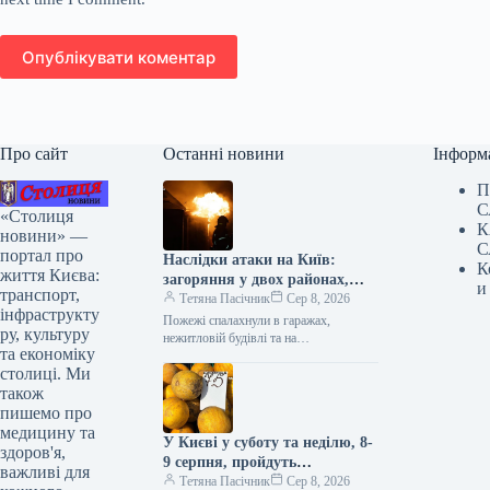
Опублікувати коментар
Про сайт
Останні новини
Інформ
П
С
«Столиця
К
новини» —
С
портал про
Наслідки атаки на Київ:
К
життя Києва:
загоряння у двох районах,
и
транспорт,
одна людина загинула, є
Тетяна Пасічник
Сер 8, 2026
інфраструкту
постраждалі (оновлено)
Пожежі спалахнули в гаражах,
ру, культуру
нежитловій будівлі та на
та економіку
промисловому об’єкті Внаслідок
столиці. Ми
російського нападу на Київ у ніч на 8
серпня…
також
пишемо про
медицину та
У Києві у суботу та неділю, 8-
здоров'я,
9 серпня, пройдуть
важливі для
продовольчі базари (адреси)
Тетяна Пасічник
Сер 8, 2026