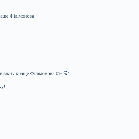
раще Філімонова
Ввімкну краще Філімонова 0% 💡
ку!