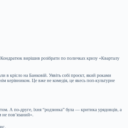
но. Кондратюк вирішив розібрати по поличках кризу «Кварталу
и в крісло на Банковій. Уявіть собі проєкт, який роками
нім керівником. Це вже не комедія, це якесь поп-культурне
ом. А по-друге, їхня “родзинка” була — критика урядовців, а
м не пов’язаний».
ис.