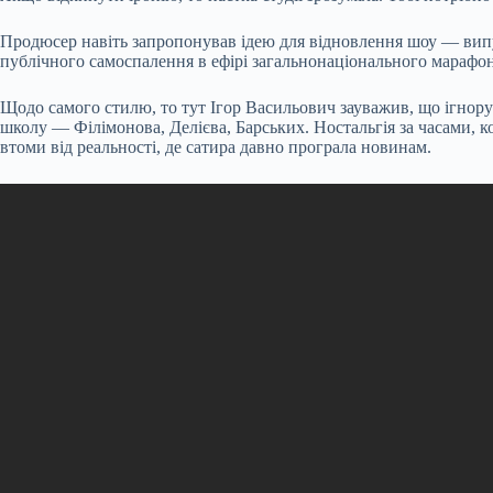
Продюсер навіть запропонував ідею для відновлення шоу — випус
публічного самоспалення в ефірі загальнонаціонального марафону
Щодо самого стилю, то тут Ігор Васильович зауважив, що ігнорує
школу — Філімонова, Делієва, Барських. Ностальгія за часами, 
втоми від реальності, де сатира давно програла новинам.