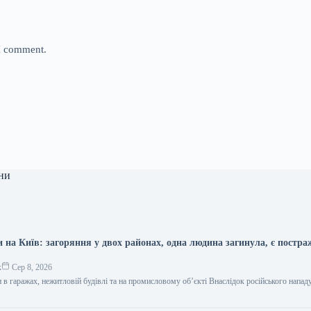
 I comment.
ни
 на Київ: загоряння у двох районах, одна людина загинула, є постра
к
Сер 8, 2026
в гаражах, нежитловій будівлі та на промисловому об’єкті Внаслідок російського нападу