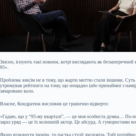
Звісно, існують такі новини, котрі виглядають як беззаперечний
95».
Проблема зовсім не в тому, що жарти миттю стали іншими. Суть в 
утримував рейтинги на тому, що нещадно (або принаймні з намір
зачароване коло.
Власне, Кондратюк висловив це гранично відверто:
«Гадаю, що у “95-му кварталі”, — це моя особиста думка… По-пе
зараз уряд — це їх колишній актор. Це абсурд. А гумористами в
Якщо відкинути іронію, то пастка студії зрозуміла. Тобі потрібн