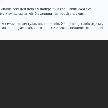
явила собі цей показ у найкращий час. Такий собі акт
иступу колектив міг би залишитися зовсім ні з чим.
сім немає інтелектуальних тонкощів. Як приклад навів одеську
 забавно падає в комуналці, — це також особливий знак нашої