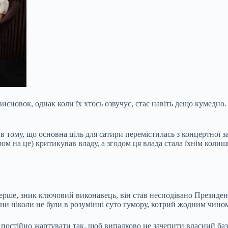
 висновок, однак коли їх хтось озвучує, стає навіть дещо кумед
тому, що основна ціль для сатири перемістилась з концертної зал
ом на це) критикував владу, а згодом ця влада стала
їхнім колиш
рше, зник ключовий виконавець, він став несподівано Президент
они ніколи не були в розумінні суто гумору, котрий жодним чино
о постійно жартувати так, щоб випадково не зачепити власний баз