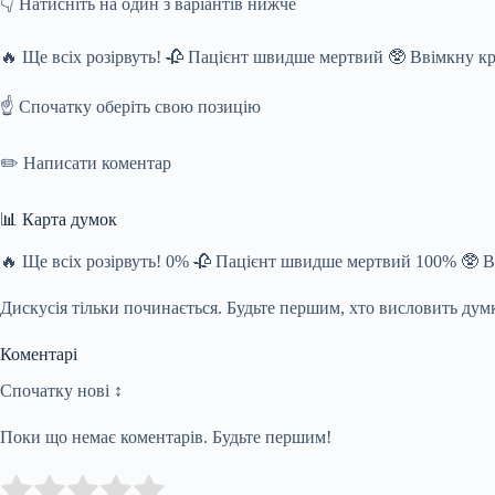
👇 Натисніть на один з варіантів нижче
🔥 Ще всіх розірвуть! 🥀 Пацієнт швидше мертвий 🥸 Ввімкну к
☝️ Спочатку оберіть свою позицію
✏️ Написати коментар
📊 Карта думок
🔥 Ще всіх розірвуть! 0% 🥀 Пацієнт швидше мертвий 100% 🥸 
Дискусія тільки починається. Будьте першим, хто висловить дум
Коментарі
Спочатку нові ↕
Поки що немає коментарів. Будьте першим!
Submit Rating
Rate this item: