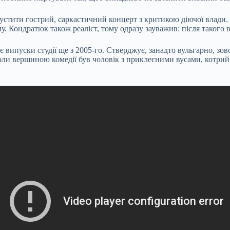
тити гострий, саркастичний концерт з критикою діючої влади. У
. Кондратюк також реаліст, тому одразу зауважив: після такого в
 випуски студії ще з 2005-го. Стверджує, занадто вульгарно, зов
коли вершиною комедії був чоловік з приклеєними вусами, котрий