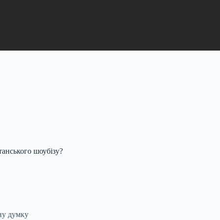
танського шоубізу?
ну думку