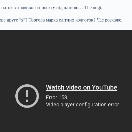
чаток загадкового проєкту під назвою… The nogi.
е друге “я”? Торгова марка елітних колготок? Час розкаже.