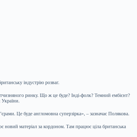
британську індустрію розваг.
ітчизняного ринку. Що ж це буде? Інді-фолк? Темний ембієнт?
 України.
єрами. Це буде англомовна суперзірка», – зазначає Полякова.
орює новий матеріал за кордоном. Там працює ціла британська