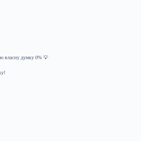
аю власну думку 0% 💡
ку!