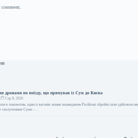
 I comment.
ни
ли дронами по поїзду, що прямував із Сум до Києва
к
Сер 8, 2026
ли в локомотив, один із вагонів зазнав пошкоджень Російські збройні сили здійснили на
яг сполученням Суми –…