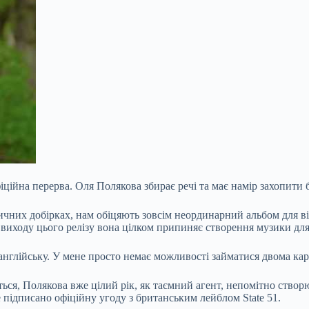
іційна перерва. Оля Полякова збирає речі та має намір захопити 
ичних добірках, нам обіцяють зовсім неординарний альбом для в
я виходу цього релізу вона цілком припиняє створення музики для
англійську. У мене просто немає можливості займатися двома кар’
ується, Полякова вже цілий рік, як таємний агент, непомітно ств
 підписано офіційну угоду з британським лейблом State 51.