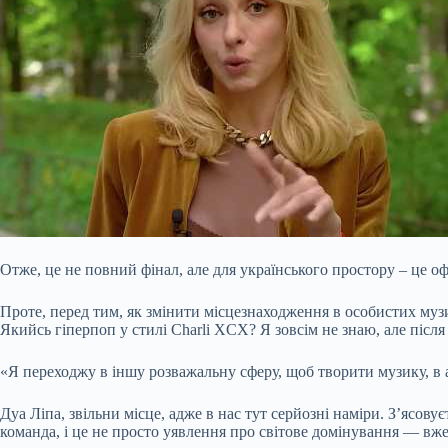
Отже, це не повний фінал, але для українського простору – це оф
Проте, перед тим, як змінити місцезнаходження в особистих муз
Якийсь гіперпоп у стилі Charli XCX? Я зовсім не знаю, але післ
«Я переходжу в іншу
розважальну сферу, щоб творити музику, в 
Дуа Ліпа, звільни місце, адже в нас тут серйозні наміри. З’ясов
команда, і це не просто уявлення про світове домінування — вже