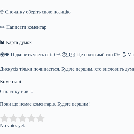
☝️ Спочатку оберіть свою позицію
✏️ Написати коментар
📊 Карта думок
🌍👑 Підкорить увесь світ 0% 🤨🇬🇧 Це надто амбітно 0% 🤔 М
Дискусія тільки починається. Будьте першим, хто висловить дум
Коментарі
Спочатку нові ↕
Поки що немає коментарів. Будьте першим!
Submit Rating
Rate this item:
No votes yet.