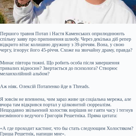
Першого травня Потап і Настя Каменських оприлюднюють
спільну заяву про припинення шлюбу. Через декілька діб репер
відкрито вітає колишню дружину з 39-річчям. Вона, у свою
чергу, ігнорує його 45-річчя. Схоже на звичайну драму, правда?
Минає півтора тижні. Що робить особа після завершення
тривалих відносин? Звертається до психолога? Створює
меланхолійний альбом?
Аж ніяк. Олексій Потапенко йде в Threads.
Я зовсім не впевнена, чим зараз живе ця соціальна мережа, але
вчора там відкрився портал у
цілковитий сюрреалізм.
Нещодавно звільнений холостяк вирішив не гаяти часу і тегнув
незмінного ведучого Григорія Решетніка. Пряма цитата:
«А где проходит кастинг, что бы стать следующим Холостяком?
Гриша Решетнік, напиши мне».