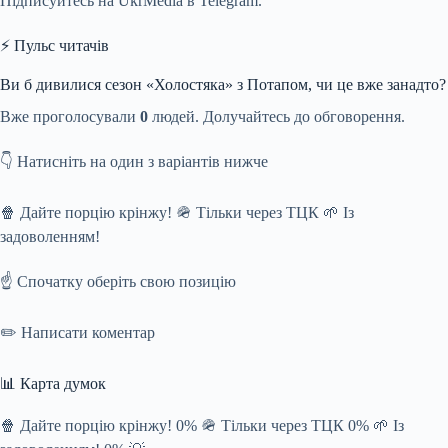
Підписуйтесь на UkrMedia в Telegram.
⚡ Пульс читачів
Ви б дивилися сезон «Холостяка» з Потапом, чи це вже занадто?
Вже проголосували
0
людей. Долучайтесь до обговорення.
👇 Натисніть на один з варіантів нижче
🍿 Дайте порцію крінжу! 🪖 Тільки через ТЦК 🌱 Із
задоволенням!
☝️ Спочатку оберіть свою позицію
✏️ Написати коментар
📊 Карта думок
🍿 Дайте порцію крінжу! 0% 🪖 Тільки через ТЦК 0% 🌱 Із