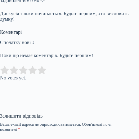
задоволенням! 0% 💡
Дискусія тільки починається. Будьте першим, хто висловить
думку!
Коментарі
Спочатку нові ↕
Поки що немає коментарів. Будьте першим!
Submit Rating
Rate this item:
No votes yet.
Залишити відповідь
Ваша e-mail адреса не оприлюднюватиметься.
Обов’язкові поля
позначені
*