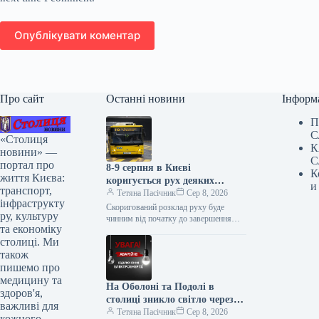
Опублікувати коментар
Про сайт
Останні новини
Інформ
П
С
«Столиця
К
новини» —
С
портал про
8-9 серпня в Києві
К
життя Києва:
коригується рух деяких
и
транспорт,
автобусів та тролейбуса № 34:
Тетяна Пасічник
Сер 8, 2026
інфраструкту
повний список
Скоригований розклад руху буде
ру, культуру
чинним від початку до завершення
та економіку
ярмарків У суботу та неділю, 8 і 9
столиці. Ми
серпня, у столиці…
також
пишемо про
медицину та
На Оболоні та Подолі в
здоров'я,
столиці зникло світло через
важливі для
аварійну ситуацію
Тетяна Пасічник
Сер 8, 2026
кожного