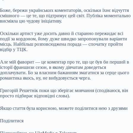
Боже, бережи українських коментаторів, оскільки їхнє відчуття
смішного — це те, що підтримує цей світ. Публіка моментально
висміяла цю чудову ініціативу.
Оскільки артист уже досить давно й старанно пережидає всі
події за кордоном, йому дуже швидко запропонували варіанти
місць. Найбільш розповсюджена порада — спочатку пройти
відбір у ТЦК.
Але мій фаворит — це коментар про те, що це був би перший в
історії франшизи сезон, в якому дівчатам доведеться
доплачувати. Бо за власним бажанням змагатися за серце цього
романтика якось, ну, не вибудовується черга.
Григорій Решетнік поки що зберігає мовчання (сподіваюся, він
просто підбирає відповідні слова).
Якщо стаття була корисною, можете поділитися нею з друзями
Поділитися