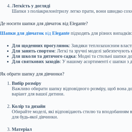
Легкість у догляді
Шапки з поліакрилонітрилу легко прати, вони швидко сохн
Де носити шапки для дівчаток від Elegante?
Шапки для дівчаток
від
Elegante
підходять для різних випадків
Для щоденних прогулянок
: Завдяки теплозахисним власт
Для занять спортом
: Легкі та зручні моделі забезпечуют
Для школи та дитячого садка
: Модні та стильні шапки до
Для святкових заходів
: У нашому асортименті є шапки з 
Як обрати шапку для дівчинки?
Вибір розміру
Важливо обирати шапку відповідного розміру, щоб вона добр
варіант для вашої дитини.
Колір та дизайн
Обирайте моделі, які відповідають стилю та вподобанням
для будь-якої дівчинки.
Матеріал