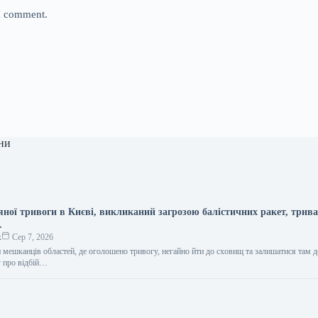
 I comment.
ни
яної тривоги в Києві, викликаний загрозою балістичних ракет, трив
.
к
Сер 7, 2026
мешканців областей, де оголошено тривогу, негайно йти до сховищ та залишатися там д
у про відбій…