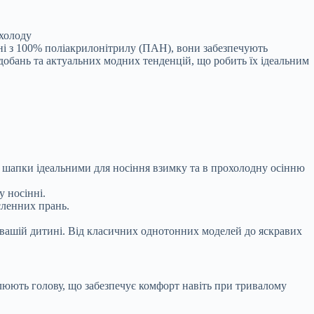
 холоду
ні з 100% поліакрилонітрилу (ПАН), вони забезпечують
подобань та актуальних модних тенденцій, що робить їх ідеальним
ть шапки ідеальними для носіння взимку та в прохолодну осінню
 носінні.
сленних прань.
я вашій дитині. Від класичних однотонних моделей до яскравих
люють голову, що забезпечує комфорт навіть при тривалому