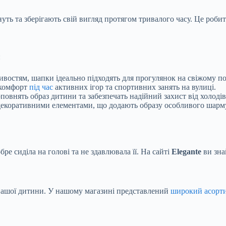
уть та зберігають свій вигляд протягом тривалого часу. Це роби
:
ивостям, шапки ідеально підходять для прогулянок на свіжому пов
ь комфорт
під час
активних ігор та спортивних занять на вулиці.
повнять образ дитини та забезпечать надійний захист від холодів
декоративними елементами, що додають образу особливого шарму
е сиділа на голові та не здавлювала її. На сайті
Elegante
ви зна
 вашої дитини. У нашому магазині представлений
широкий асорт