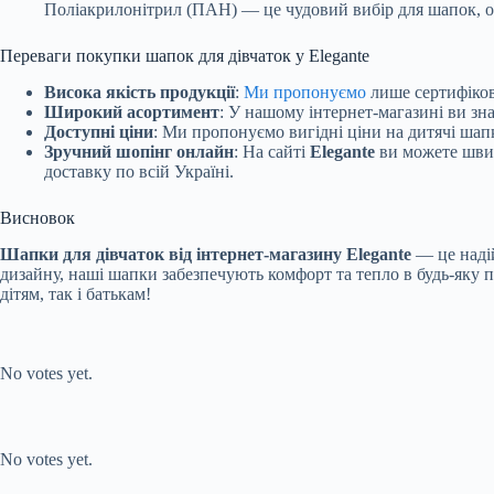
Поліакрилонітрил (ПАН) — це чудовий вибір для шапок, оск
Переваги покупки шапок для дівчаток у Elegante
Висока якість продукції
:
Ми пропонуємо
лише сертифіков
Широкий асортимент
: У нашому інтернет-магазині ви зна
Доступні ціни
: Ми пропонуємо вигідні ціни на дитячі шап
Зручний шопінг онлайн
: На сайті
Elegante
ви можете швид
доставку по всій Україні.
Висновок
Шапки для дівчаток від інтернет-магазину Elegante
— це надій
дизайну, наші шапки забезпечують комфорт та тепло в будь-яку 
дітям, так і батькам!
Submit Rating
Rate this item:
No votes yet.
Submit Rating
Rate this item:
No votes yet.