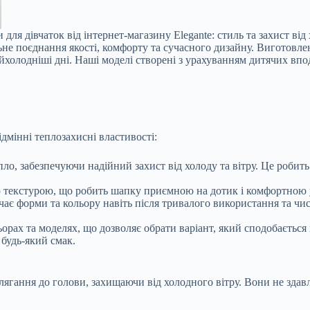
для дівчаток від інтернет-магазину Elegante: стиль та захист від
не поєднання якості, комфорту та сучасного дизайну. Виготовле
 найхолодніші дні. Наші моделі створені з урахуванням дитячих в
ідмінні теплозахисні властивості:
пло, забезпечуючи надійний захист від холоду та вітру. Це роби
ою текстурою, що робить шапку приємною на дотик і комфортною у
чає форми та кольору навіть після тривалого використання та чи
ьорах та моделях, що дозволяє обрати варіант, який сподобаєтьс
будь-який смак.
ягання до голови, захищаючи від холодного вітру. Вони не здав