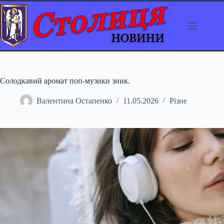
Перейти
до
вмісту
Солодкавий аромат поп-музики зник.
Валентина Остапенко
11.05.2026
Різне