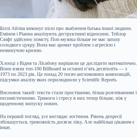
Біллі Айліш виконує пісні про зваблення батька іншої людини.
Емінем і Ріанна аналізують деструктивні відносини. Тейлор
Свіфт здійснює помсту. Поп-музика більше не має запаху
солодкого цукру. Вона має аромат проблем з агресією і
неминучою кризою.
Хлопці з Відня та Лісабону вирішили це дослідити математично.
Вони взяли топ-100 Billboard за останні п’ять десятиліть — з
1973 по 2023 рік. Це понад 20 тисяч англомовних композицій,
підсумки аналізу яких оприлюднили у Scientific Reports.
Висновок
такий: тексти стали простішими, більш розгніваними і
песимістичними. Тривоги і стресу в них тепер більше, ніж у
щоденному випуску новин.
На перший погляд, усе виглядає логічним. Рівень депресії
збільшується, тривожність досягає піку. Але найбільш цікавим є
інше.