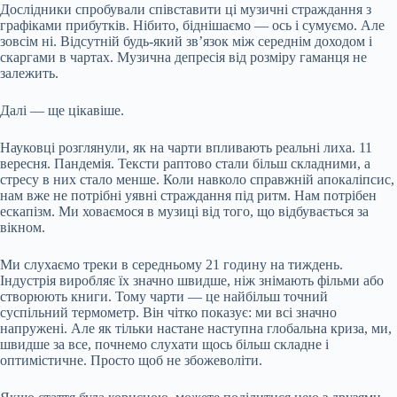
Дослідники спробували співставити ці музичні страждання з
графіками прибутків. Нібито, біднішаємо — ось і сумуємо. Але
зовсім ні. Відсутній будь-який зв’язок між середнім доходом і
скаргами в чартах. Музична депресія від розміру гаманця не
залежить.
Далі — ще цікавіше.
Науковці розглянули, як на чарти впливають реальні лиха. 11
вересня. Пандемія. Тексти раптово стали більш складними, а
стресу в них стало менше. Коли навколо справжній апокаліпсис,
нам вже не потрібні уявні страждання під ритм. Нам потрібен
ескапізм. Ми ховаємося в музиці від того, що відбувається за
вікном.
Ми слухаємо треки в середньому 21 годину на тиждень.
Індустрія виробляє їх значно швидше, ніж знімають фільми або
створюють книги. Тому чарти — це найбільш точний
суспільний термометр. Він чітко показує: ми всі значно
напружені. Але як тільки настане наступна глобальна криза, ми,
швидше за все, почнемо слухати щось більш складне і
оптимістичне. Просто щоб не збожеволіти.