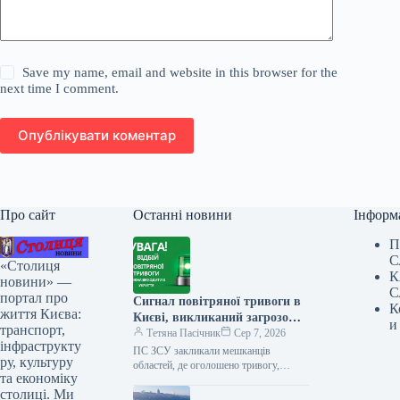
Save my name, email and website in this browser for the
next time I comment.
Опублікувати коментар
Про сайт
Останні новини
Інформ
П
С
«Столиця
К
новини» —
С
портал про
Сигнал повітряної тривоги в
К
життя Києва:
Києві, викликаний загрозою
и
транспорт,
балістичних ракет, тривав
Тетяна Пасічник
Сер 7, 2026
інфраструкту
обмежений час.
ПС ЗСУ закликали мешканців
ру, культуру
областей, де оголошено тривогу,
та економіку
негайно йти до сховищ та залишатися
столиці. Ми
там до офіційного сигналу про