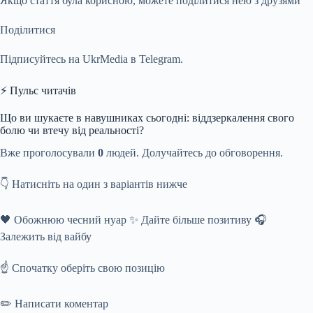
Якщо стаття була корисною, можете поділитися нею з друзями
Поділитися
Підписуйтесь на UkrMedia в Telegram.
⚡ Пульс читачів
Що ви шукаєте в навушниках сьогодні: віддзеркалення свого
болю чи втечу від реальності?
Вже проголосували
0
людей. Долучайтесь до обговорення.
👇 Натисніть на один з варіантів нижче
🖤 Обожнюю чесний нуар ✨ Дайте більше позитиву 🎧
Залежить від вайбу
☝️ Спочатку оберіть свою позицію
✏️ Написати коментар