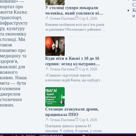
новини» —
С
портал про
У столиці суворо покарали
К
життя Києва:
чоловіка, який ухилявся від
и
транспорт,
мобілізації.
Тетяна Пасічник
Сер 8, 2026
інфраструкту
Киянина позбавили волі на п’ять років
ру, культуру
за рішенням Оболонського районного
та економіку
суду У столиці чоловіка засудили до
столиці. Ми
п’ятирічного терміну ув’язнення за…
також
пишемо про
медицину та
Куди піти в Києві з 10 до 16
здоров'я,
серпня: огляд культурних
важливі для
заходів
Тетяна Пасічник
Сер 8, 2026
кожного
«Главком» підготував перелік
кияни. Наша
ключових подій Києва, що відбудуться
мета — бути
з 10 до 16 серпня Наступний тиждень,
головним
від 10 до 16 серпня,…
джерелом
столичних
новин.
Столицю атакували дрони,
працювала ППО
Тетяна Пасічник
Сер 8, 2026
Повітряна тривога тривала 43
хвилини У суботу, 8 серпня, у столиці
було оголошено сигнал повітряної