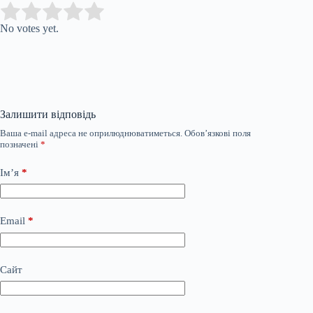
Submit Rating
Rate this item:
No votes yet.
Залишити відповідь
Ваша e-mail адреса не оприлюднюватиметься.
Обов’язкові поля
позначені
*
Ім’я
*
Email
*
Сайт