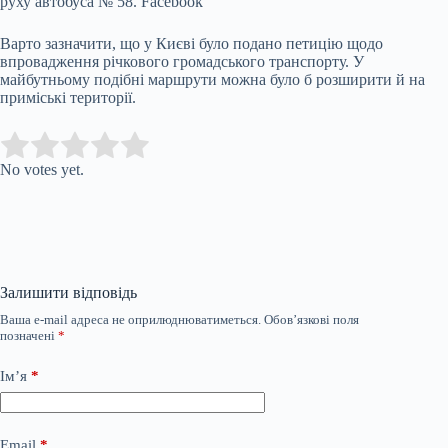
руху автобуса № 58.
Facebook
Варто зазначити, що у Києві було подано петицію щодо
впровадження річкового громадського транспорту. У
майбутньому подібні маршрути можна було б розширити й на
приміські території.
Submit Rating
Rate this item:
No votes yet.
Залишити відповідь
Ваша e-mail адреса не оприлюднюватиметься.
Обов’язкові поля
позначені
*
Ім’я
*
Email
*