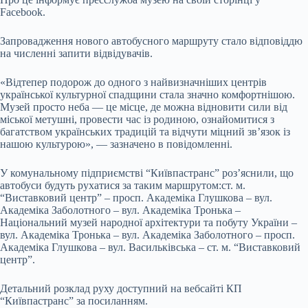
Facebook.
Запровадження нового автобусного маршруту стало відповіддю
на численні запити відвідувачів.
«Відтепер подорож до одного з найвизначніших центрів
української культурної спадщини стала значно комфортнішою.
Музей просто неба — це місце, де можна відновити сили від
міської метушні, провести час із родиною, ознайомитися з
багатством українських традицій та відчути міцний зв’язок із
нашою культурою», — зазначено в повідомленні.
У комунальному підприємстві “Київпастранс” роз’яснили, що
автобуси будуть рухатися за таким маршрутом:ст. м.
“Виставковий центр” – просп. Академіка Глушкова – вул.
Академіка Заболотного – вул. Академіка Тронька –
Національний музей народної архітектури та побуту України –
вул. Академіка Тронька – вул. Академіка Заболотного – просп.
Академіка Глушкова – вул. Васильківська – ст. м. “Виставковий
центр”.
Детальний розклад руху доступний на вебсайті КП
“Київпастранс” за посиланням.