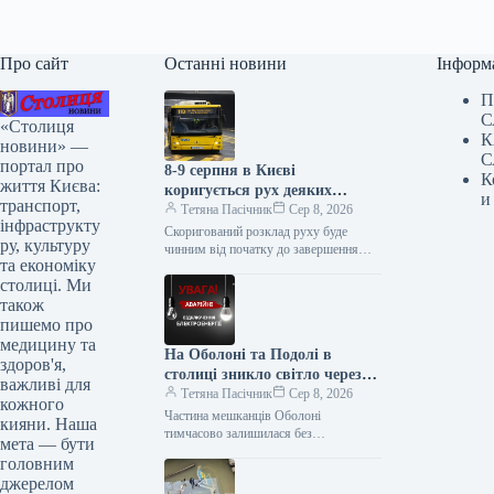
Про сайт
Останні новини
Інформ
П
С
«Столиця
К
новини» —
С
портал про
8-9 серпня в Києві
К
життя Києва:
коригується рух деяких
и
транспорт,
автобусів та тролейбуса № 34:
Тетяна Пасічник
Сер 8, 2026
інфраструкту
повний список
Скоригований розклад руху буде
ру, культуру
чинним від початку до завершення
та економіку
ярмарків У суботу та неділю, 8 і 9
столиці. Ми
серпня, у столиці…
також
пишемо про
медицину та
На Оболоні та Подолі в
здоров'я,
столиці зникло світло через
важливі для
аварійну ситуацію
Тетяна Пасічник
Сер 8, 2026
кожного
Частина мешканців Оболоні
кияни. Наша
тимчасово залишилася без
мета — бути
електроенергії У другій половині дня 7
головним
серпня у частині Оболонського та
джерелом
Подільського районів Києва…