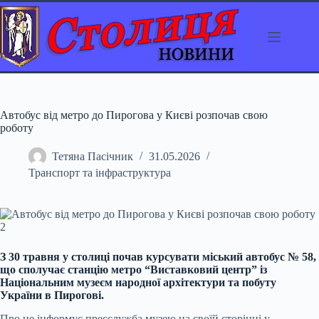
Перейти
до
вмісту
Автобус від метро до Пирогова у Києві розпочав свою
роботу
Тетяна Пасічник
31.05.2026
Транспорт та інфраструктура
З 30 травня у столиці почав курсувати міський автобус № 58,
що сполучає станцію метро “Виставковий центр” із
Національним музеєм народної архітектури та побуту
України в Пирогові.
Про це інформує пресслужба музею на своїй сторінці у