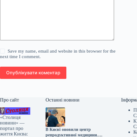
Save my name, email and website in this browser for the
next time I comment.
Опублікувати коментар
Про сайт
Останні новини
Інформ
П
С
«Столиця
К
новини» —
С
портал про
В Києві оновили центр
К
життя Києва:
репродуктивної медицини.