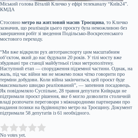
Міський голова Віталій Кличко у ефірі телеканалу “Київ24”.
КМДА
Стосовно
метро на житловий масив Троєщина
, то Кличко
зазначив, що реалізація цього проєкту була неможливою без
завершення робіт зі зведення Подільсько-Воскресенського
мостового переходу.
“Ми вже відкрили рух автотранспорту цим масштабним
об’єктом, який до нас будували 20 років. У тілі мосту вже
збудовані три станції майбутньої гілки метрополітену.
Наступний етап — спорудження підземної частини. Однак, на
жаль, під час війни ми не можемо поки чітко говорити про
терміни добудови. Коли війна закінчиться, цей проєкт буде
максимально швидко реалізований”, — запевнив посадовець.
Як повідомляло Суспільне, 28 травня депутати Київради не
підтримали проєкт рішення, яке б могло дозволити столичній
владі розпочати переговори з міжнародними партнерами про
надання позики на будівництво метро на Троєщину. Документ
підтримали 58 депутатів із 61 необхідного.
Submit Rating
Rate this item:
No votes yet.