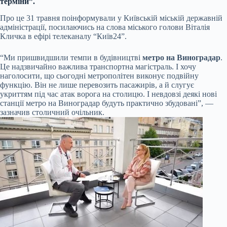
терміни”.
Про це 31 травня поінформували у Київській міській державній
адміністрації, посилаючись на слова міського голови Віталія
Кличка в ефірі телеканалу “Київ24”.
“Ми пришвидшили темпи в будівництві
метро на Виноградар
.
Це надзвичайно важлива транспортна магістраль. І хочу
наголосити, що сьогодні метрополітен виконує подвійну
функцію. Він не лише перевозить пасажирів, а й слугує
укриттям під час атак ворога на столицю. І невдовзі деякі нові
станції метро на Виноградар будуть практично збудовані”, —
зазначив столичний очільник.