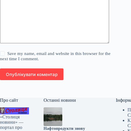
Save my name, email and website in this browser for the
next time I comment.
Опублікувати коментар
Про сайт
Останні новини
Інформ
П
С
«Столиця
К
новини» —
С
портал про
Нафтопродукти знову
К