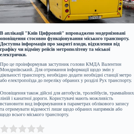
В аплікації "Київ Цифровий" впроваджено модернізовані
оповіщення стосовно функціонування міського транспорту.
Доступна інформація про закриті входи, відхилення від
графіку чи відміну рейсів метрополітену та міської
електрички.
Про це проінформував заступник голови КМДА Валентин
Мондриївський. Для отримання інформації щодо змін у
діяльності транспорту, необхідно додати необхідні станції метро
або електропоїзда до переліку обраних у розділі Рух транспорту.
Оповіщення також дійсні для автобусів, тролейбусів, трамвайних
ліній і канатної дороги. Користувачі мають можливість
встановити вид інформування в параметрах облікового запису
та отримувати відомості лише щодо обраних напрямків або
щодо всього міського транспорту.
Submit Rating
Rate this item: