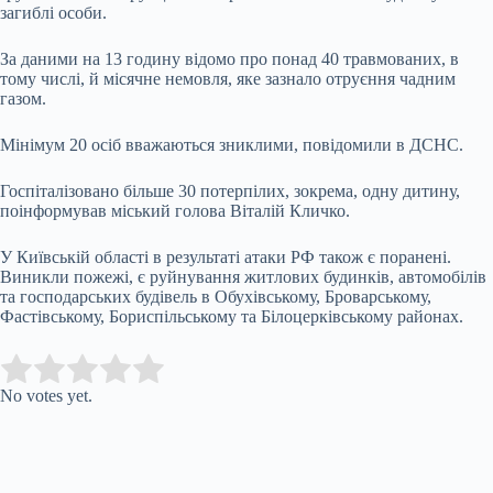
загиблі особи.
За даними на 13 годину відомо про понад 40 травмованих, в
тому числі, й місячне немовля, яке зазнало отруєння чадним
газом.
Мінімум 20 осіб вважаються зниклими, повідомили в ДСНС.
Госпіталізовано більше 30 потерпілих, зокрема, одну дитину,
поінформував міський голова Віталій Кличко.
У Київській області в результаті атаки РФ також є поранені.
Виникли пожежі, є руйнування житлових будинків, автомобілів
та господарських будівель в Обухівському, Броварському,
Фастівському, Бориспільському та Білоцерківському районах.
Submit Rating
Rate this item:
No votes yet.