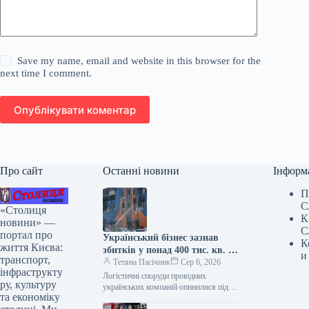
Save my name, email and website in this browser for the
next time I comment.
Опублікувати коментар
Про сайт
Останні новини
Інформ
П
С
«Столиця
К
новини» —
С
портал про
Український бізнес зазнав
К
життя Києва:
збитків у понад 400 тис. кв. м
и
транспорт,
складських площ внаслідок
Тетяна Пасічник
Сер 6, 2026
інфраструкту
російських атак – Forbes
Логістичні споруди провідних
ру, культуру
українських компаній опинилися під
та економіку
вогнем З моменту початку