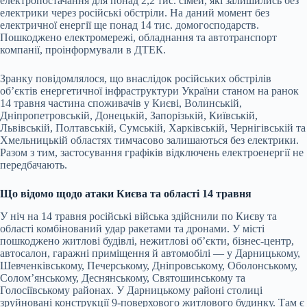
електропостачання для понад 2,2 тис. сімей, які залишились без
електрики через російські обстріли. На даний момент без
електричної енергії ще понад 14 тис. домогосподарств.
Пошкоджено електромережі, обладнання та автотранспорт
компанії, проінформували в ДТЕК.
Зранку повідомлялося, що внаслідок російських обстрілів
об’єктів енергетичної інфраструктури України станом на ранок
14 травня частина споживачів у Києві, Волинській,
Дніпропетровській, Донецькій, Запорізькій, Київській,
Львівській, Полтавській, Сумській, Харківській, Чернігівській та
Хмельницькій областях тимчасово залишаються без електрики.
Разом з тим, застосування графіків відключень електроенергії не
передбачають.
Що відомо щодо атаки Києва та області 14 травня
У ніч на 14 травня російські війська здійснили по Києву та
області комбінований удар ракетами та дронами. У місті
пошкоджено житлові будівлі, нежитлові об’єкти, бізнес-центр,
автосалон, гаражні приміщення й автомобілі — у Дарницькому,
Шевченківському, Печерському, Дніпровському, Оболонському,
Солом’янському, Деснянському, Святошинському та
Голосіївському районах. У Дарницькому районі столиці
зруйновані конструкції 9-поверхового житлового будинку. Там є